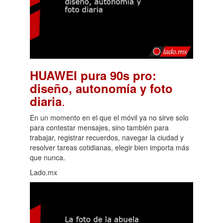
HUAWEI pura 90s pro:
diseño, autonomía y foto
.
diaria
En un momento en el que el móvil ya no sirve solo
para contestar mensajes, sino también para
trabajar, registrar recuerdos, navegar la ciudad y
resolver tareas cotidianas, elegir bien importa más
que nunca.
Lado.mx