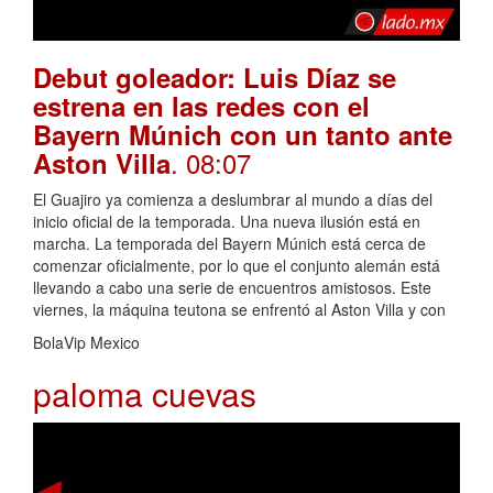
Debut goleador: Luis Díaz se
estrena en las redes con el
Bayern Múnich con un tanto ante
. 08:07
Aston Villa
El Guajiro ya comienza a deslumbrar al mundo a días del
inicio oficial de la temporada. Una nueva ilusión está en
marcha. La temporada del Bayern Múnich está cerca de
comenzar oficialmente, por lo que el conjunto alemán está
llevando a cabo una serie de encuentros amistosos. Este
viernes, la máquina teutona se enfrentó al Aston Villa y con
BolaVip Mexico
paloma cuevas