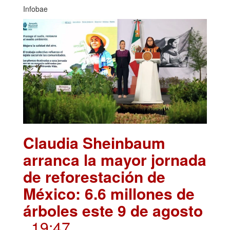
Infobae
Claudia Sheinbaum
arranca la mayor jornada
de reforestación de
México: 6.6 millones de
árboles este 9 de agosto
. 19:47