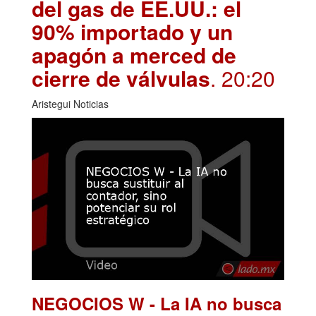
del gas de EE.UU.: el
90% importado y un
apagón a merced de
cierre de válvulas
. 20:20
Aristegui Noticias
NEGOCIOS W - La IA no busca