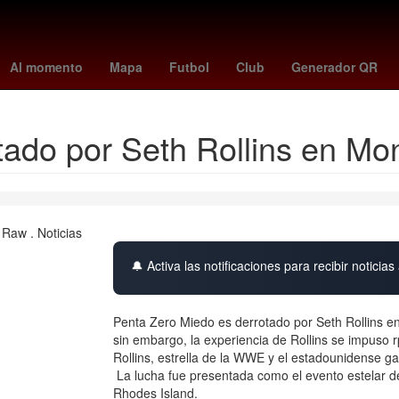
 madrid
Cristiano Ronaldo
The Addams Family
26 de marzo
A
Al momento
Mapa
Futbol
Club
Generador QR
tado por Seth Rollins en M
🔔 Activa las notificaciones para recibir noticias 
Penta Zero Miedo es derrotado por Seth Rollins en
sin embargo, la experiencia de Rollins se impuso
Rollins, estrella de la WWE y el estadounidense ga
La lucha fue presentada como el evento estelar d
Rhodes Island.