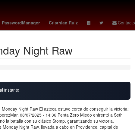
gresión
Empresa
Puebla de Zaragoza
PasswordManager
Cristhian Ruiz
Contacto
onday Night Raw
al instante
 Monday Night Raw El azteca estuvo cerca de conseguir la victoria;
 rperezMar, 08/07/2025 - 14:36 Penta Zero Miedo enfrentó a Seth
nó la batalla con su clásico Stomp, garantizando su victoria.
e Monday Night Raw, llevada a cabo en Providence, capital de