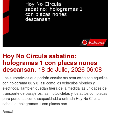
Hoy No Circula sabatino:
hologramas 1 con placas nones
. 18 de Julio, 2026 06:08
descansan
Los automóviles que podrán circular sin restricción son aquellos
con holograma 00 y 0, así como los vehículos híbridos y
eléctricos. También quedan fuera de la medida las unidades de
transporte de pasajeros, las motocicletas y los autos con placas
para personas con discapacidad.La entrada Hoy No Circula
sabatino: hologramas 1 con placas non
Amexi