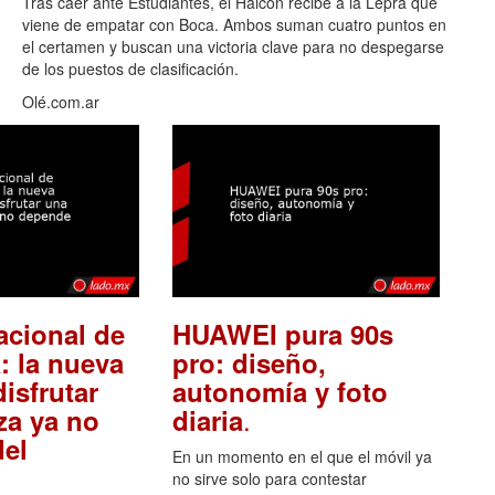
Tras caer ante Estudiantes, el Halcón recibe a la Lepra que
viene de empatar con Boca. Ambos suman cuatro puntos en
el certamen y buscan una victoria clave para no despegarse
de los puestos de clasificación.
Olé.com.ar
acional de
HUAWEI pura 90s
: la nueva
pro: diseño,
isfrutar
autonomía y foto
.
za ya no
diaria
el
En un momento en el que el móvil ya
no sirve solo para contestar