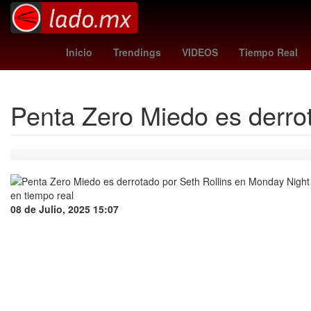
mexico news
Ubisoft
Gobierno
real
Inicio
Trendings
VIDEOS
Tiempo Real
Penta Zero Miedo es derro
08 de Julio, 2025 15:07