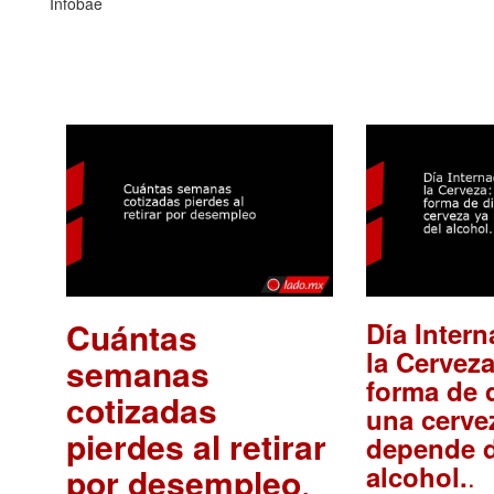
Infobae
Cuántas
Día Intern
la Cerveza
semanas
forma de d
cotizadas
una cerve
pierdes al retirar
depende d
.
alcohol.
por desempleo
.