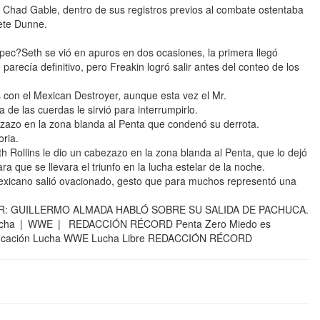
Chad Gable, dentro de sus registros previos al combate ostentaba
Pete Dunne.
ec?Seth se vió en apuros en dos ocasiones, la primera llegó
parecía definitivo, pero Freakin logró salir antes del conteo de los
con el Mexican Destroyer, aunque esta vez el Mr.
 de las cuerdas le sirvió para interrumpirlo.
bezazo en la zona blanda al Penta que condenó su derrota.
oria.
 Rollins le dio un cabezazo en la zona blanda al Penta, que lo dejó
ra que se llevara el triunfo en la lucha estelar de la noche.
el mexicano salió ovacionado, gesto que para muchos representó una
R: GUILLERMO ALMADA HABLÓ SOBRE SU SALIDA DE PACHUCA.
cha | WWE | REDACCIÓN RÉCORD Penta Zero Miedo es
ificación Lucha WWE Lucha Libre REDACCIÓN RÉCORD