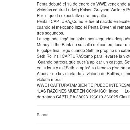
Penta debutó el 13 de enero en WWE venciendo a 
victorias contra Ludwig Kaiser, Grayson Waller y 
Por lo que la expectativa era muy alta.
Penta l CAPTURA¿Cómo le fue al nacido en Ecatep
cuando el mexicano hizo el Penta Driver, el remate 
tres segundos.
La segunda llegó tan solo unos segundos después 
Money in the Bank no se salió del conteo, tocar una
El golpe final llegó cuando Seth le propinó un ca
Seth Rollins l CAPTURAStomp para llevarse la vict
Cuando parecía que quería aplicar un castigo, Seth
en la lona y así Seth le aplicó su famoso pisotón pa
A pesar de la victoria de la victoria de Rollins, 
victoria moral.
WWE l CAPTURATAMBIÉN TE PUEDE INTERESA
“LAS RAZONES MUEREN CONMIGO” Inicio | Lu
derrotado CAPTURA 38623 126610 366625 Clas
Record