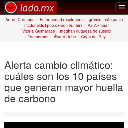
Tog
nav
Arturo Carmona
Enfermedad respiratoria
grêmio - são paulo
mcdonalds kpop demon hunters
AZ Alkmaar
Vitoria Guimaraes
meghan duquesa de sussex
Temporada
Álvaro Uribe
Copa del Rey
Alerta cambio climático:
cuáles son los 10 países
que generan mayor huella
de carbono