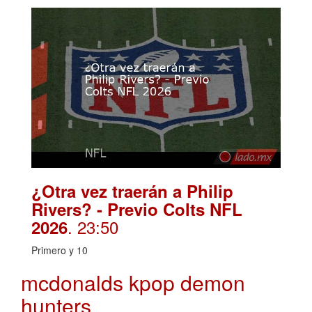
¿Otra vez traerán a Philip
Rivers? - Previo Colts NFL
. 23:50
2026
Primero y 10
mcdonalds kpop demon
hunters