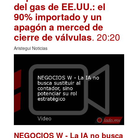
del gas de EE.UU.: el
90% importado y un
apagón a merced de
cierre de válvulas
. 20:20
Aristegui Noticias
NEGOCIOS W - La IA no busca