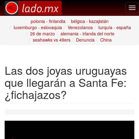
Tog
nav
polonia - finlandia
bélgica - kazajistán
luxemburgo - eslovaquia
Venezolanos
turquía - españa
26 de marzo
alemania - irlanda del norte
seahawks vs 49ers
Denuncia
China
Las dos joyas uruguayas
que llegarán a Santa Fe:
¿fichajazos?