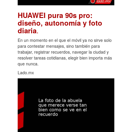
HUAWEI pura 90s pro:
diseño, autonomía y foto
.
diaria
En un momento en el que el móvil ya no sirve solo
para contestar mensajes, sino también para
trabajar, registrar recuerdos, navegar la ciudad y
resolver tareas cotidianas, elegir bien importa más
que nunca.
Lado.mx