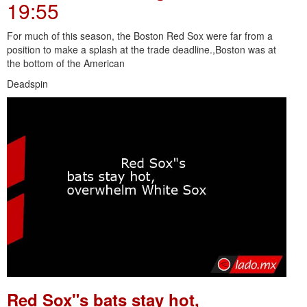
19:55
For much of this season, the Boston Red Sox were far from a
position to make a splash at the trade deadline.,Boston was at
the bottom of the American
Deadspin
Red Sox"s bats stay hot,