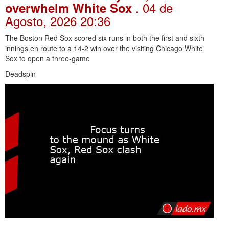
. 04 de
overwhelm White Sox
Agosto, 2026 20:36
The Boston Red Sox scored six runs in both the first and sixth
innings en route to a 14-2 win over the visiting Chicago White
Sox to open a three-game
Deadspin