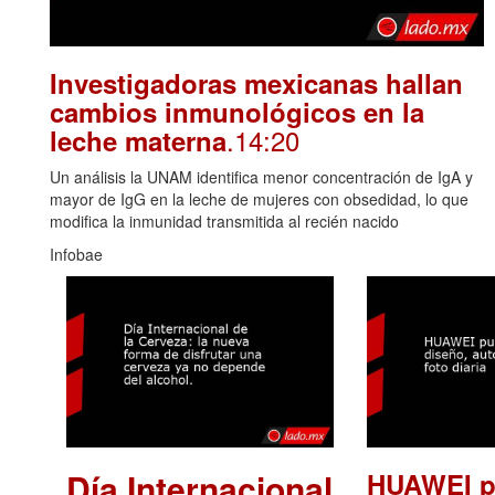
Investigadoras mexicanas hallan
cambios inmunológicos en la
.14:20
leche materna
Un análisis la UNAM identifica menor concentración de IgA y
mayor de IgG en la leche de mujeres con obsedidad, lo que
modifica la inmunidad transmitida al recién nacido
Infobae
Día Internacional
HUAWEI p