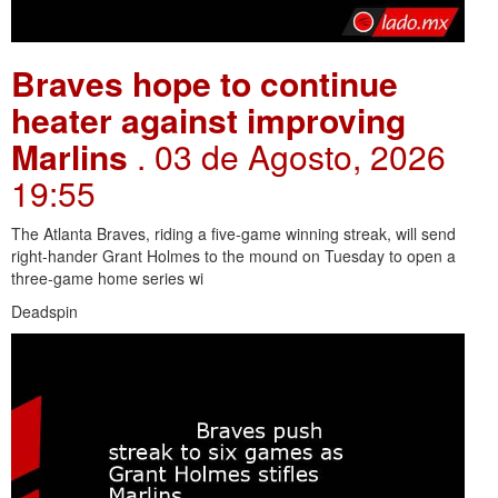
Braves hope to continue
heater against improving
Marlins
. 03 de Agosto, 2026
19:55
The Atlanta Braves, riding a five-game winning streak, will send
right-hander Grant Holmes to the mound on Tuesday to open a
three-game home series wi
Deadspin