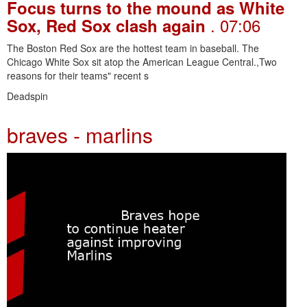
Focus turns to the mound as White
. 07:06
Sox, Red Sox clash again
The Boston Red Sox are the hottest team in baseball. The
Chicago White Sox sit atop the American League Central.,Two
reasons for their teams" recent s
Deadspin
braves - marlins