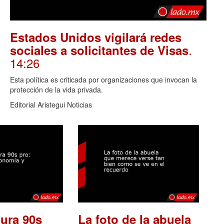
Estados Unidos vigilará redes
.
sociales a solicitantes de Visas
14:26
Esta política es criticada por organizaciones que invocan la
protección de la vida privada.
Editorial Aristegui Noticias
ura 90s
La foto de la abuela