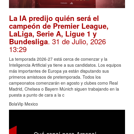
La IA predijo quién será el
campeón de Premier League,
LaLiga, Serie A, Ligue 1 y
. 31 de Julio, 2026
Bundesliga
13:29
La temporada 2026-27 está cerca de comenzar y la
Inteligencia Artificial ya tiene a sus candidatos. Los equipos
más importantes de Europa ya están disputando sus
primeros amistosos de pretemporada. Todos los
campeonatos comenzarán en agosto y clubes como Real
Madrid, Chelsea o Bayern Múnich siguen trabajando en la
puesta a punto de cara a la c
BolaVip Mexico