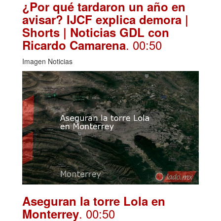
¿Por qué tardaron un año en
avisar? IJCF explica demora |
Shorts | Noticias GDL con
. 00:50
Ricardo Camarena
Imagen Noticias
Aseguran la torre Lola en
. 00:50
Monterrey