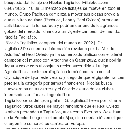
búsqueda del fichaje de Nicolás Tagliafico fvillalobosDom,
06/07/2025 - 10:36 El mercado de fichajes se mueve en todo el
mundo, Grupo Pachuca comienza a mover sus piezas previo a
que sus tres equipos (Pachuca, León y Real Oviedo) arranquen
actividades en la temporada y podrían dar uno de los grandes
golpes del mercado fichando a un vigente campeón del mundo:
Nicolás Tagliafico.
Nicolás Tagliafico, campeón del mundo en 2022 | IG:
tagliafico3De acuerdo a información revelada por ‘La Voz de
Asturias’, el Real Oviedo ya ha comenzado platicas con el lateral
campeón del mundo con Argentina en Qatar 2022, quién podría
llegar a coste cero al conjunto recién ascendido a LaLiga.
Agente libre a coste ceroTagliafico terminó contrato con el
Olympique de Lyon este verano y luego de que el gigante francés
perdiera la categoría por termas financieros, Nicolás busca
nuevos retos en su carrera y el Oviedo es uno de los clubes
interesados en firmar al agente libre.
Tagliafico se va del Lyon gratis | IG: tagliafico3Pelea por fichar a
Tagliafico Otros clubes de mayor renombre que el Real Oviedo
también pretenden a Tagliafico, tales como Everton y West Ham
de la Premier League o el propio Ajax, club neerlandés en el que
el argentino comenzó su carrera en Europa.