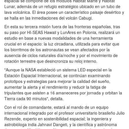
espacial se compone de los módulos Habitat Marte y Habitat
Lunar, además de un refugio estratégico ubicado en un tubo de
lava volcánica. El área posee un característico paisaje desértico y
se halla en las inmediaciones del volcán Cabugi.
En esta su tercera misión fuera de las fronteras españolas, tras
su paso por HI-SEAS Hawaii y LunAres en Polonia, realizará un
estudio en base a nuevas modalidades de una herramienta
crucial en el espacio: la luz circadiana, utilizada para evitar que
los biorritmos de los astronautas se vean afectados por la
ausencia de ciclos naturales día/noche y por el movimiento de
rotación terrestre que desincroniza su reloj interno.
"Aunque la NASA estableció un sistema LED especial en la
Estación Espacial Internacional, se continúan examinando
prototipos y estrategias para mejorar la calidad del sueño,
aumentar la alerta y el rendimiento y reducir la fatiga de
tripulantes que asisten a 16 amaneceres por jornada y orbitan la
Tierra cada 90 minutos", detalla.
Con el rol de comandante, estará al mando de un equipo
internacional integrado por el profesor universitario brasileño Julio
Rezende, experto en sostenibilidad espacial; la ingeniera y
astrobióloga india Jahnavi Dangeti, y la científica y astrónoma