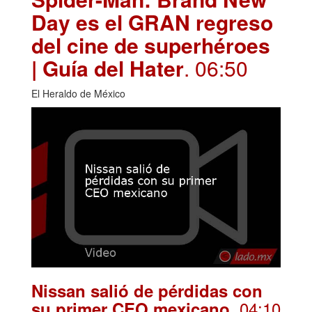
Day es el GRAN regreso
del cine de superhéroes
| Guía del Hater
. 06:50
El Heraldo de México
Nissan salió de pérdidas con
. 04:10
su primer CEO mexicano