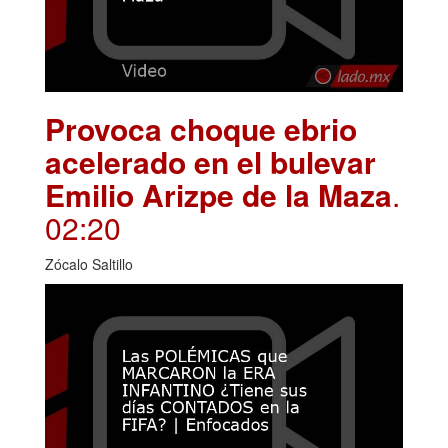
Provoca choque ebrio
acelerado en el bulevar
Emilio Arizpe de la Maza
.
02:20
Zócalo Saltillo