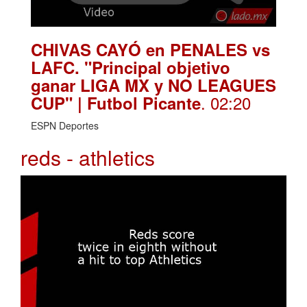
CHIVAS CAYÓ en PENALES vs
LAFC. "Principal objetivo
ganar LIGA MX y NO LEAGUES
. 02:20
CUP" | Futbol Picante
ESPN Deportes
reds - athletics