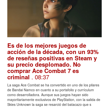
Es de los mejores juegos de
acción de la década, con un 93%
de reseñas positivas en Steam y
su precio desplomado. No
comprar Ace Combat 7 es
. 08:37
criminal
La saga Ace Combat se ha convertido en uno de los pilares
de Bandai Namco en cuanto a su portafolio y currículum
como desarrolladora. Aunque sus juegos hayan sido
mayoritariamente exclusivos de PlayStation, con la salida de
Skies Unknown la saga se resarció del batacazo que s