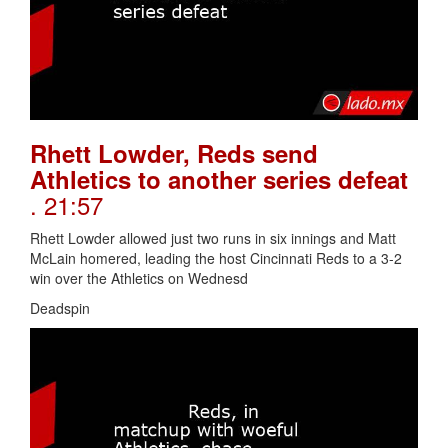
Rhett Lowder, Reds send
Athletics to another series defeat
. 21:57
Rhett Lowder allowed just two runs in six innings and Matt
McLain homered, leading the host Cincinnati Reds to a 3-2
win over the Athletics on Wednesd
Deadspin