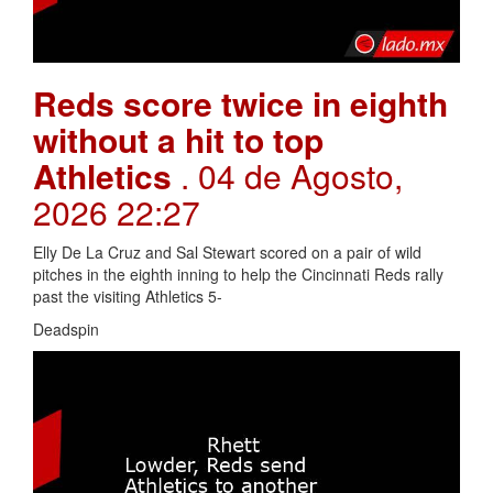
Reds score twice in eighth
without a hit to top
Athletics
. 04 de Agosto,
2026 22:27
Elly De La Cruz and Sal Stewart scored on a pair of wild
pitches in the eighth inning to help the Cincinnati Reds rally
past the visiting Athletics 5-
Deadspin