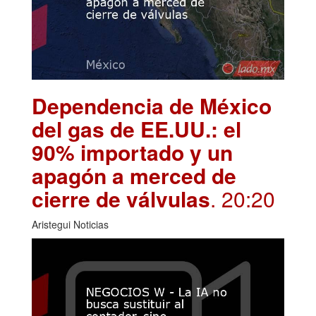
Dependencia de México
del gas de EE.UU.: el
90% importado y un
apagón a merced de
cierre de válvulas
. 20:20
Aristegui Noticias