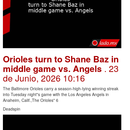
Orioles turn to Shane Baz in
middle game vs. Angels
. 23
de Junio, 2026 10:16
The Baltimore Orioles carry a season-high-tying winning streak
into Tuesday night"s game with the Los Angeles Angels in
Anaheim, Calif.,The Orioles" 6
Deadspin