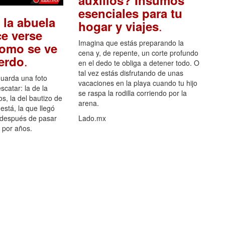
auxilios? Insumos
esenciales para tu
 la abuela
.
hogar y viajes
e verse
Imagina que estás preparando la
como se ve
cena y, de repente, un corte profundo
.
uerdo
en el dedo te obliga a detener todo. O
tal vez estás disfrutando de unas
guarda una foto
vacaciones en la playa cuando tu hijo
scatar: la de la
se raspa la rodilla corriendo por la
s, la del bautizo de
arena.
está, la que llegó
 después de pasar
Lado.mx
por años.