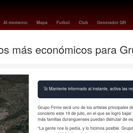
pora
Star Wars
Jacksonville
lafc - guadalajara
España
reds -
Al momento
Mapa
Futbol
Club
Generador QR
tos más económicos para G
🚀 Mantente informado al instante, activa las n
Grupo Firme será uno de los artistas principales de
concierto este 19 de julio, en el que se logró baja
más familias duranguenses puedan disfrutar de est
“La gente nos lo pedía, y lo hicimos posible. Gru