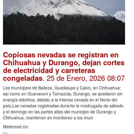
Copiosas nevadas se registran en
Chihuahua y Durango, dejan cortes
de electricidad y carreteras
. 25 de Enero, 2026 08:07
congeladas
Los municipios de Balleza, Guadalupe y Calvo, en Chihuahua;
así como en Guanacevi y Tamazula, Durango, se quedaron sin
energía eléctrica, debido a la intensa nevada en el Norte del
país.Las nevadas registradas durante la madrugada de sábado
y el domingo en las partes altas del municipio de Durango y
Chihuahua, mantienen en monitoreo a los muni
Meteored.mx