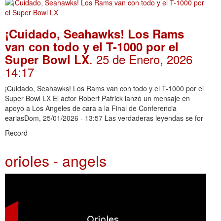
¡Cuidado, Seahawks! Los Rams
van con todo y el T-1000 por el
. 25 de Enero, 2026
Super Bowl LX
14:17
¡Cuidado, Seahawks! Los Rams van con todo y el T-1000 por el
Super Bowl LX El actor Robert Patrick lanzó un mensaje en
apoyo a Los Angeles de cara a la Final de Conferencia
eariasDom, 25/01/2026 - 13:57 Las verdaderas leyendas se for
Record
orioles - angels