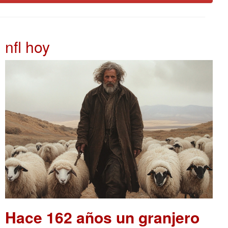
nfl hoy
Hace 162 años un granjero