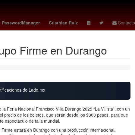
 athletics
kit connor
Villa Park
PasswordManager
Cristhian Ruiz
Contacto
rupo Firme en Durango
otificaciones de Lado.mx
 la Feria Nacional Francisco Villa Durango 2025 “La Villista”, con un
r el precio de los boletos, que serán desde los $300 pesos, para que
e espectáculo de talla mundial.
po Firme estará en Durango con una producción internacional,