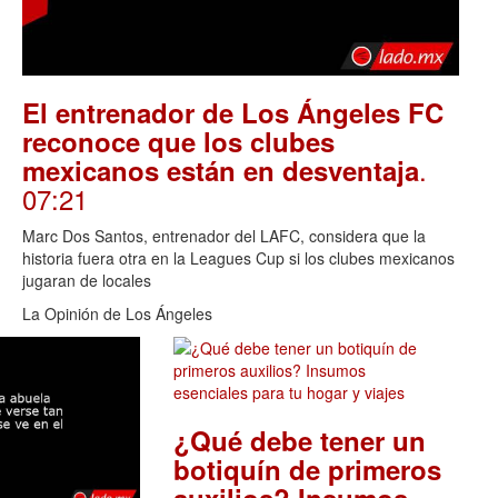
El entrenador de Los Ángeles FC
reconoce que los clubes
.
mexicanos están en desventaja
07:21
Marc Dos Santos, entrenador del LAFC, considera que la
historia fuera otra en la Leagues Cup si los clubes mexicanos
jugaran de locales
La Opinión de Los Ángeles
¿Qué debe tener un
botiquín de primeros