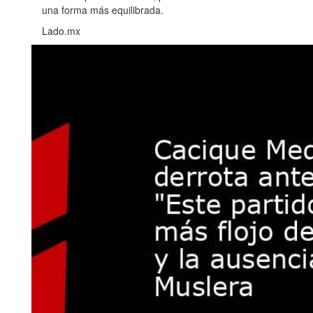
una forma más equilibrada.
Lado.mx