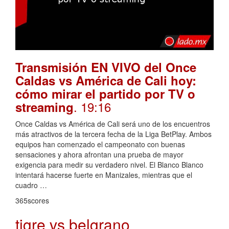
Transmisión EN VIVO del Once
Caldas vs América de Cali hoy:
cómo mirar el partido por TV o
. 19:16
streaming
Once Caldas vs América de Cali será uno de los encuentros
más atractivos de la tercera fecha de la Liga BetPlay. Ambos
equipos han comenzado el campeonato con buenas
sensaciones y ahora afrontan una prueba de mayor
exigencia para medir su verdadero nivel. El Blanco Blanco
intentará hacerse fuerte en Manizales, mientras que el
cuadro …
365scores
tigre vs belgrano