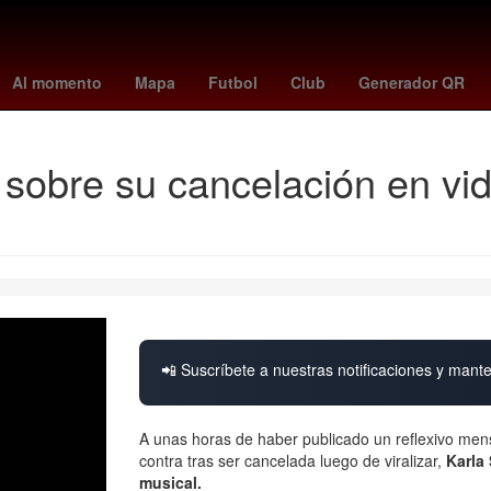
Semana Santa
america vs nashville
Star Wars
santos vs recoleta
Al momento
Mapa
Futbol
Club
Generador QR
 sobre su cancelación en vid
📲 Suscríbete a nuestras notificaciones y mante
A unas horas de haber publicado un reflexivo me
contra tras ser cancelada luego de viralizar,
Karla
musical.