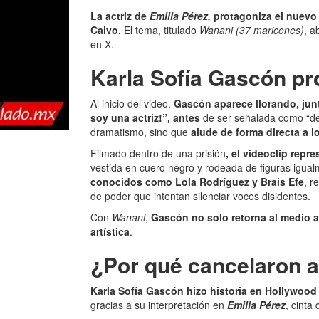
La actriz de
Emilia Pérez,
protagoniza el nuevo 
Calvo.
El tema, titulado
Wanani (37 maricones)
, a
en X.
Karla Sofía Gascón pr
Al inicio del video,
Gascón aparece llorando, junt
soy una actriz!”, antes
de ser señalada como “de
dramatismo, sino que
alude de forma directa a l
Filmado dentro de una prisión
, el videoclip repr
vestida en cuero negro y rodeada de figuras igua
conocidos como Lola Rodríguez y Brais Efe
, r
de poder que intentan silenciar voces disidentes.
Con
Wanani
,
Gascón no solo retorna al medio a
artística
.
¿Por qué cancelaron a
Karla Sofía Gascón hizo historia en Hollywood 
gracias a su interpretación en
Emilia Pérez
, cinta 