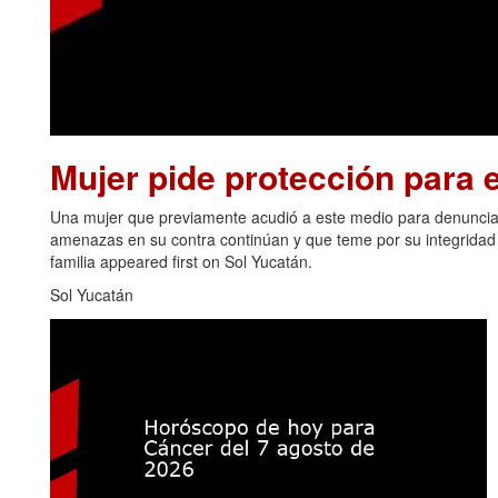
Mujer pide protección para el
Una mujer que previamente acudió a este medio para denunciar
amenazas en su contra continúan y que teme por su integridad y
familia appeared first on Sol Yucatán.
Sol Yucatán