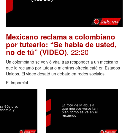
Mexicano reclama a colombiano
por tutearlo: “Se habla de usted,
. 22:20
no de tú” (VIDEO)
Un colombiano se volvió viral tras responder a un mexicano
que le reclamó por tutearlo mientras ofrecía café en Estados
Unidos. El video desató un debate en redes sociales.
El Imparcial