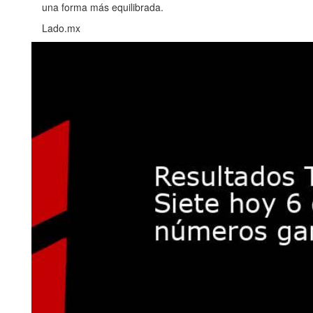
una forma más equilibrada.
Lado.mx