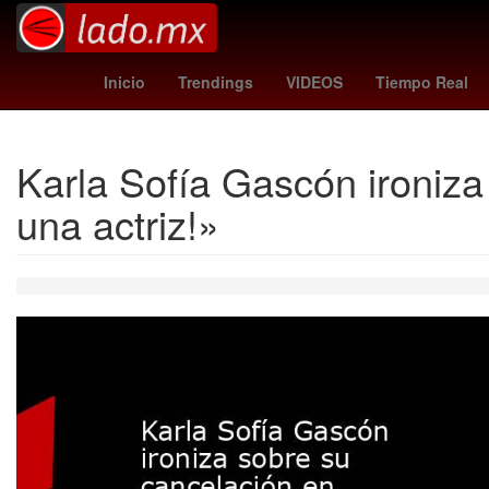
benfica - auckland city
jamie dornan
activista
Inicio
Trendings
VIDEOS
Tiempo Real
Karla Sofía Gascón ironiza
una actriz!»