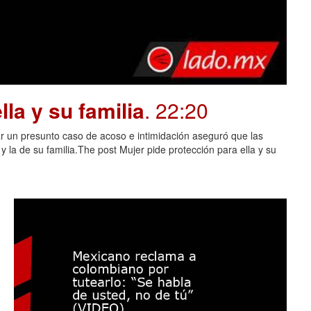
la y su familia
. 22:20
 un presunto caso de acoso e intimidación aseguró que las
 la de su familia.The post Mujer pide protección para ella y su