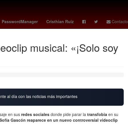
coby white
padres - angels
trail blazers - suns
PasswordManager
Cristhian Ruiz
Contacto
eoclip musical: «¡Solo soy
nte al día con las noticias más importantes
nsaje en sus
redes sociales
donde pide parar la
transfobia
en su
 Sofía Gascón reaparece en un nuevo controversial videoclip