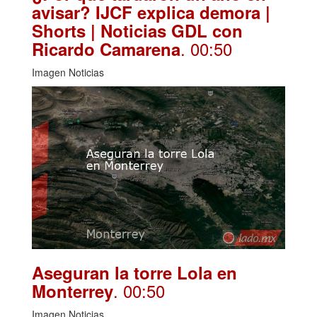
avisar? IJCF explica demora |
Shorts | Noticias GDL con
. 00:50
Ricardo Camarena
Imagen Noticias
Aseguran la torre Lola en
. 00:50
Monterrey
Imagen Noticias