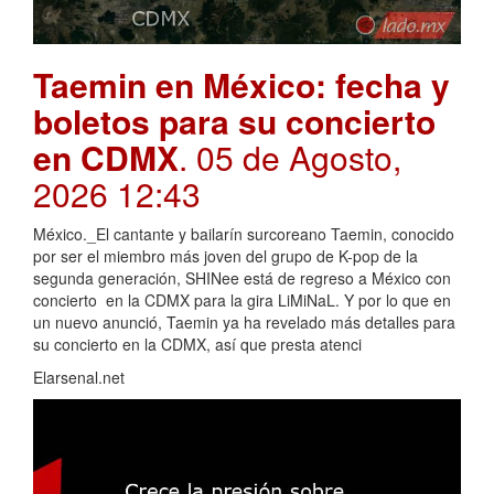
Taemin en México: fecha y
boletos para su concierto
en CDMX
. 05 de Agosto,
2026 12:43
México._El cantante y bailarín surcoreano Taemin, conocido
por ser el miembro más joven del grupo de K-pop de la
segunda generación, SHINee está de regreso a México con
concierto en la CDMX para la gira LiMiNaL. Y por lo que en
un nuevo anunció, Taemin ya ha revelado más detalles para
su concierto en la CDMX, así que presta atenci
Elarsenal.net