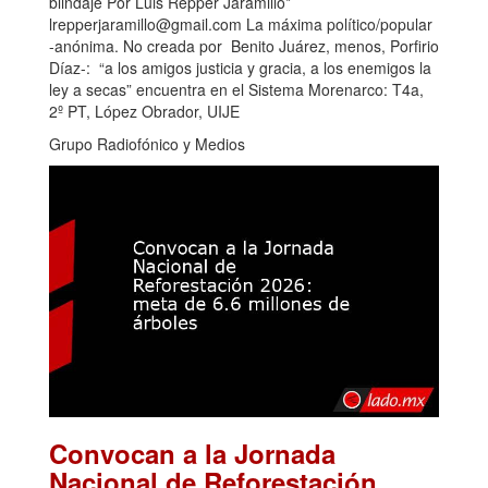
blindaje Por Luis Repper Jaramillo*
lrepperjaramillo@gmail.com La máxima político/popular
-anónima. No creada por Benito Juárez, menos, Porfirio
Díaz-: “a los amigos justicia y gracia, a los enemigos la
ley a secas” encuentra en el Sistema Morenarco: T4a,
2º PT, López Obrador, UIJE
Grupo Radiofónico y Medios
Convocan a la Jornada
Nacional de Reforestación