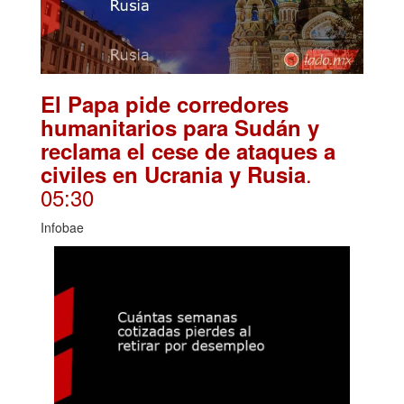
El Papa pide corredores
humanitarios para Sudán y
reclama el cese de ataques a
.
civiles en Ucrania y Rusia
05:30
Infobae