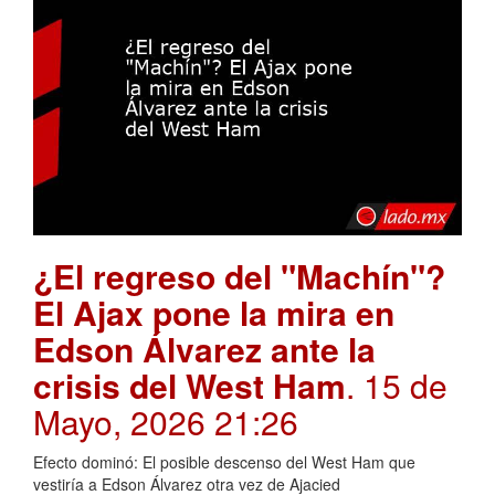
¿El regreso del "Machín"?
El Ajax pone la mira en
Edson Álvarez ante la
crisis del West Ham
. 15 de
Mayo, 2026 21:26
Efecto dominó: El posible descenso del West Ham que
vestiría a Edson Álvarez otra vez de Ajacied