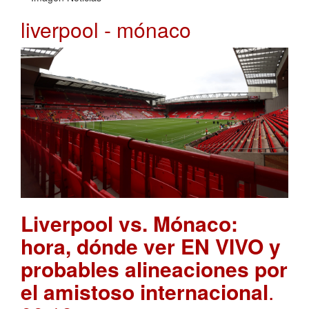
liverpool - mónaco
Liverpool vs. Mónaco:
hora, dónde ver EN VIVO y
probables alineaciones por
el amistoso internacional
.