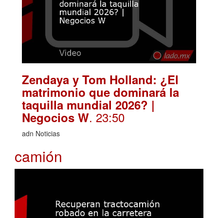
Zendaya y Tom Holland: ¿El
matrimonio que dominará la
taquilla mundial 2026? |
. 23:50
Negocios W
adn Noticias
camión