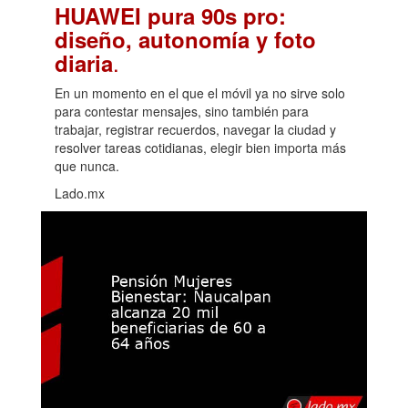
HUAWEI pura 90s pro:
diseño, autonomía y foto
.
diaria
En un momento en el que el móvil ya no sirve solo
para contestar mensajes, sino también para
trabajar, registrar recuerdos, navegar la ciudad y
resolver tareas cotidianas, elegir bien importa más
que nunca.
Lado.mx