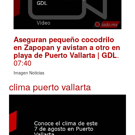
Aseguran pequeño cocodrilo
en Zapopan y avistan a otro en
.
playa de Puerto Vallarta | GDL
07:40
Imagen Noticias
clima puerto vallarta