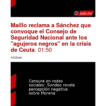
Maíllo reclama a Sánchez que
convoque el Consejo de
Seguridad Nacional ante los
"agujeros negros" en la crisis
. 01:50
de Ceuta
Infobae