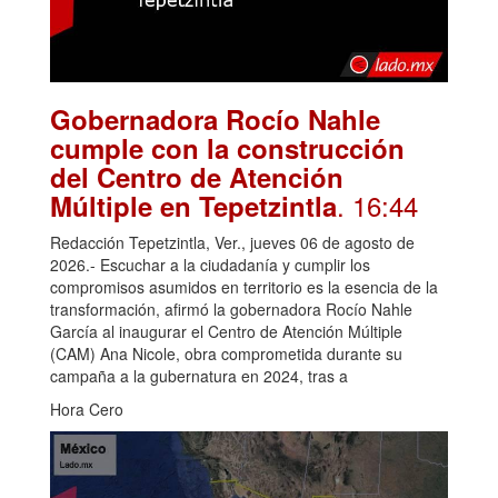
Gobernadora Rocío Nahle
cumple con la construcción
del Centro de Atención
. 16:44
Múltiple en Tepetzintla
Redacción Tepetzintla, Ver., jueves 06 de agosto de
2026.- Escuchar a la ciudadanía y cumplir los
compromisos asumidos en territorio es la esencia de la
transformación, afirmó la gobernadora Rocío Nahle
García al inaugurar el Centro de Atención Múltiple
(CAM) Ana Nicole, obra comprometida durante su
campaña a la gubernatura en 2024, tras a
Hora Cero