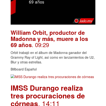
William Orbit, productor de
Madonna y más, muere a los
. 09:29
69 años
Orbit trabajó en el álbum de Madonna ganador del
Grammy Ray of Light, así como en lanzamientos de U2,
Blur y otras estrellas.
Billboard Español
IMSS Durango realiza
tres procuraciones de
córneas
. 14:11