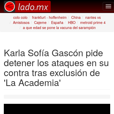
Tog
nav
colo colo
frankfurt - hoffenheim
China
nantes vs
Amistosos
Cajeme
España
HBO
metroid prime 4
a que edad se pone la vacuna del sarampión
Karla Sofía Gascón pide
detener los ataques en su
contra tras exclusión de
'La Academia'