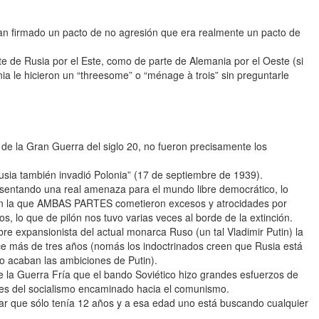
an firmado un pacto de no agresión que era realmente un pacto de
te de Rusia por el Este, como de parte de Alemania por el Oeste (si
ia le hicieron un “threesome” o “ménage à trois” sin preguntarle
o de la Gran Guerra del siglo 20, no fueron precisamente los
usia también invadió Polonia” (17 de septiembre de 1939).
esentando una real amenaza para el mundo libre democrático, lo
a en la que AMBAS PARTES cometieron excesos y atrocidades por
os, lo que de pilón nos tuvo varias veces al borde de la extinción.
e expansionista del actual monarca Ruso (un tal Vladimir Putin) la
e más de tres años (nomás los indoctrinados creen que Rusia está
so acaban las ambiciones de Putin).
 la Guerra Fría que el bando Soviético hizo grandes esfuerzos de
des del socialismo encaminado hacia el comunismo.
r que sólo tenía 12 años y a esa edad uno está buscando cualquier