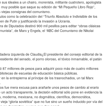
sus ideales a un chairo, morenista, militante cuatrotero, apologista
s muy posible que saque su edición de “Mi Pequeño Libro Rojo”,
as viejas consignas del comunismo.
los como la celebración del “Triunfo Absoluto e Indivisible de los
en de Putin y justificando la invasión a Ucrania.
a de Diputados destinó 900 mil pesillos para editar “obras clásicas
Comunista”, de Marx y Engels, el “ABC del Comunismo de Nikolai
dera izquierda de Claudia¿El presidente del consejo editorial de la
residente del senado, el porro oloroso, el tóxico inmamable, el patán
ó 87 millones de pesos para adquirir poco más de cuatro millones
bibliotecas de escuelas de educación básica públicas.
 en la entrepierna al príncipe de los trasnochados, un tal Marx
.
ros fue mera excusa para arañarle unos pesos de cambio al erario
un acto transparente, la decisión editorial sólo pone en evidencia la
a, moderna, mexicana, no dogmática, científica, democrática,
vieja “gloria soviética” que no fue sino un sueño inducido por vía del