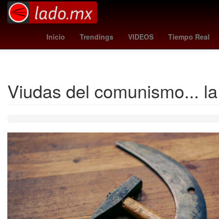
Argentina
Denuncia
26 de marzo
mallorca vs
Tempo
Inicio
Trendings
VIDEOS
Tiempo Real
Viudas del comunismo... la