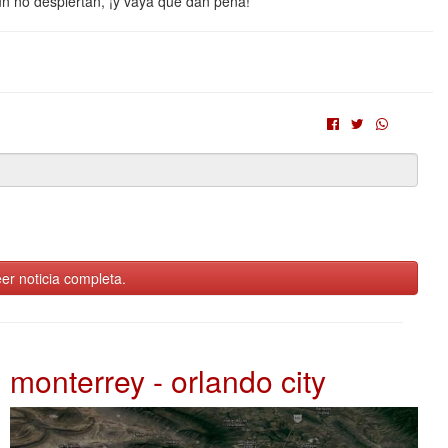
n no despiertan, ¡y vaya que dan pena!
er noticia completa.
monterrey - orlando city