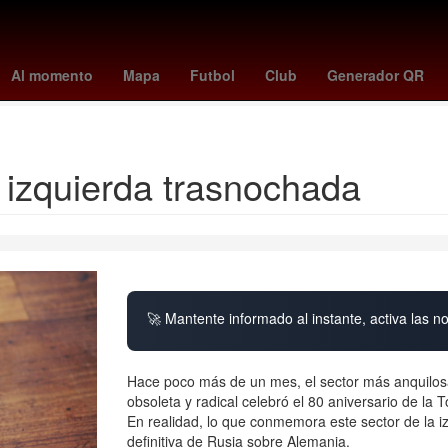
rada
cruzeiro - chapecoense
presidente de la suprema corte de jus
Al momento
Mapa
Futbol
Club
Generador QR
Ecatepec de Morelos
 izquierda trasnochada
🚀 Mantente informado al instante, activa las n
Hace poco más de un mes, el sector más anquilosad
obsoleta y radical celebró el 80 aniversario de la T
En realidad, lo que conmemora este sector de la iz
definitiva de Rusia sobre Alemania.