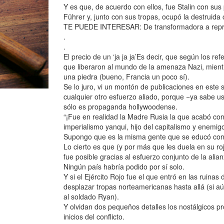
Y es que, de acuerdo con ellos, fue Stalin con sus
Führer y, junto con sus tropas, ocupó la destruid
TE PUEDE INTERESAR: De transformadora a repr
.
.
El precio de un ‘ja ja ja’Es decir, que según los ref
que liberaron al mundo de la amenaza Nazi, mient
una piedra (bueno, Francia un poco sí).
Se lo juro, vi un montón de publicaciones en este s
cualquier otro esfuerzo aliado, porque −ya sabe ust
sólo es propaganda hollywoodense.
“¡Fue en realidad la Madre Rusia la que acabó con
imperialismo yanqui, hijo del capitalismo y enemigo
Supongo que es la misma gente que se educó con l
Lo cierto es que (y por más que les duela en su roji
fue posible gracias al esfuerzo conjunto de la alian
Ningún país habría podido por sí solo.
Y si el Ejército Rojo fue el que entró en las ruina
desplazar tropas norteamericanas hasta allá (si 
al soldado Ryan).
Y olvidan dos pequeños detalles los nostálgicos pr
inicios del conflicto.