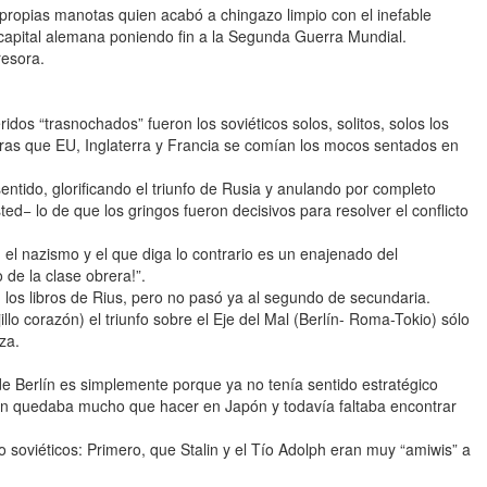
 propias manotas quien acabó a chingazo limpio con el inefable
a capital alemana poniendo fin a la Segunda Guerra Mundial.
esora.
eridos “trasnochados” fueron los soviéticos solos, solitos, solos los
ras que EU, Inglaterra y Francia se comían los mocos sentados en
entido, glorificando el triunfo de Rusia y anulando por completo
ed− lo de que los gringos fueron decisivos para resolver el conflicto
 el nazismo y el que diga lo contrario es un enajenado del
 de la clase obrera!”.
os libros de Rius, pero no pasó ya al segundo de secundaria.
llo corazón) el triunfo sobre el Eje del Mal (Berlín- Roma-Tokio) sólo
za.
s de Berlín es simplemente porque ya no tenía sentido estratégico
aún quedaba mucho que hacer en Japón y todavía faltaba encontrar
o soviéticos: Primero, que Stalin y el Tío Adolph eran muy “amiwis” a