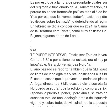
Es por eso que a la hora de preguntarle cuáles son 
del régimen o funcionario de la Transformación, e
porque no tienen formación política más allá de l
Y es por eso que los vemos todavía haciendo ridícu
Soviéticos sobre los nazis”, o defendiendo al régim
En febrero se dio a conocer que en 2024, la Cámar
de la literatura comunista”, como el “Manifiesto 
Bujarin, algunas obras de Lenin.
.
.
y así.
TE PUEDE INTERESAR: Estalinista: Esta es la verda
Cámara? Sólo por si tiene curiosidad, era el hoy p
imbañable, Gerardo Fernández Noroña.
El año pasado se reportó también que la SEP gast
de libros de ideología marxista, destinados a las 
El tipo de cosas que le provocan oleadas de placer
Arriaga, director de Bibliotecas de dicha secretaría
No puedo asegurar que la edición y compra de lib
(apenas lo puedo suponer), pero aun si se trató de 
ausencia total de una ideología propia de izquierd
vigente y, sobre todo, desvinculada de la supuesta 