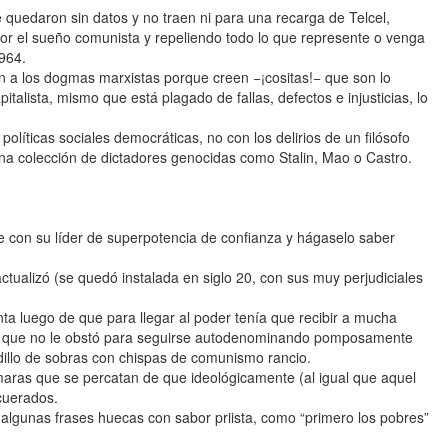
 quedaron sin datos y no traen ni para una recarga de Telcel,
r el sueño comunista y repeliendo todo lo que represente o venga
964.
n a los dogmas marxistas porque creen −¡cositas!− que son lo
italista, mismo que está plagado de fallas, defectos e injusticias, lo
olíticas sociales democráticas, no con los delirios de un filósofo
una colección de dictadores genocidas como Stalin, Mao o Castro.
cte con su líder de superpotencia de confianza y hágaselo saber
tualizó (se quedó instalada en siglo 20, con sus muy perjudiciales
ta luego de que para llegar al poder tenía que recibir a mucha
lo que no le obstó para seguirse autodenominando pomposamente
dillo de sobras con chispas de comunismo rancio.
maras que se percatan de que ideológicamente (al igual que aquel
cuerados.
 algunas frases huecas con sabor priista, como “primero los pobres”