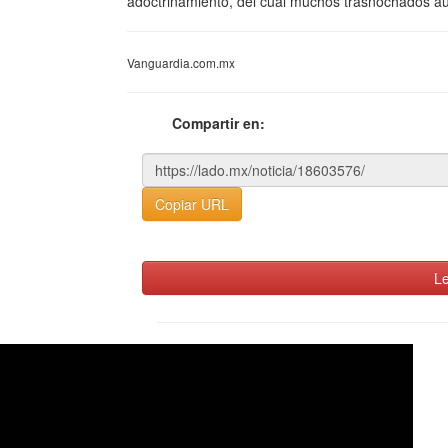
adoctrinamiento, del cual muchos trasnochados aú
Vanguardia.com.mx
Compartir en:
Copiar URL
Le