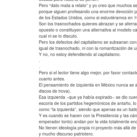
Pero “dato mata a relato” y yo creo que muchos se
porque siguen profesando una enorme devoción po
de los Estados Unidos, como si estuviéramos en 1
Son los trasnochados quienes abrazan y se aferra
opuesto o constituyen una alternativa al modelo cap
cual ni se lo discuto.
Pero los defectos del capitalismo se subsanan con p
igual de trasnochado, ni con la romantización de 
Y no, no estoy defendiendo al capitalismo.
.
.
Pero si el lector tiene algo mejor, por favor conta
cuanto antes.
El pensamiento de izquierda en México nunca se ac
discos de trova).
Esa izquierda −que ya había expirado− se dio cuen
escoria de los partidos hegemónicos de antaño, 
como “la izquierda”, siendo que apenas es un bati
Y es cuando se hacen con la Presidencia y las cá
emperador tonto) andan por la vida totalmente en
No tienen ideología propia ni proyecto más allá de
y mucho discurso patriotero.