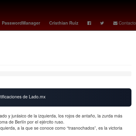
ticia de la nación
boca juniors - estudiantes
presupuesto
PasswordManager
Cristhian Ruiz
Contacto
otificaciones de Lado.mx
o y jurásico de la izquierda, los rojos de antaño, la zurda más
oma de Berlín por el ejército ruso.
quierda, a la que se conoce como “trasnochados”, es la victoria