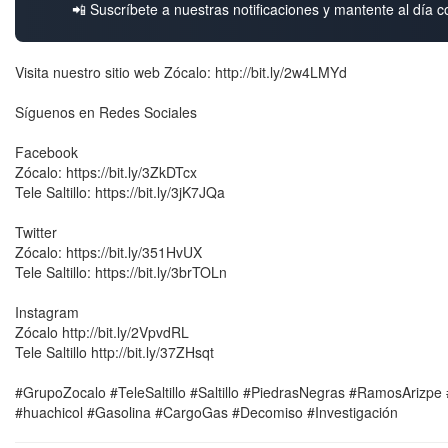
📲 Suscríbete a nuestras notificaciones y mantente al día c
Visita nuestro sitio web Zócalo: http://bit.ly/2w4LMYd
Síguenos en Redes Sociales
Facebook
Zócalo: https://bit.ly/3ZkDTcx
Tele Saltillo: https://bit.ly/3jK7JQa
Twitter
Zócalo: https://bit.ly/351HvUX
Tele Saltillo: https://bit.ly/3brTOLn
Instagram
Zócalo http://bit.ly/2VpvdRL
Tele Saltillo http://bit.ly/37ZHsqt
#GrupoZocalo #TeleSaltillo #Saltillo #PiedrasNegras #RamosArizp
#huachicol #Gasolina #CargoGas #Decomiso #Investigación