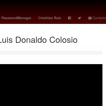
ro - chapecoense
Empresa
amazon prime
PasswordManager
Cristhian Ruiz
Contacto
 Luis Donaldo Colosio