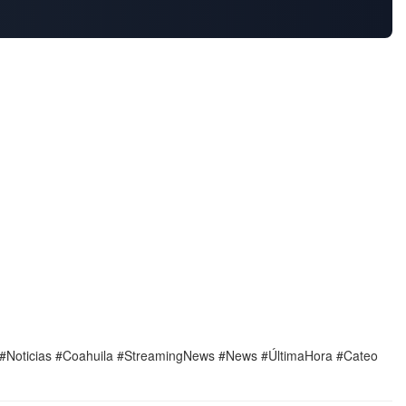
al #Noticias #Coahuila #StreamingNews #News #ÚltimaHora #Cateo