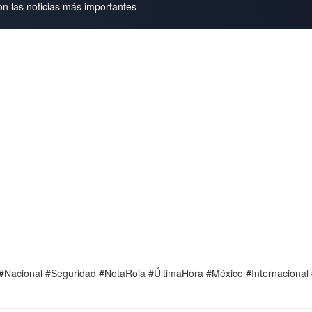
on las noticias más importantes
e #Nacional #Seguridad #NotaRoja #ÚltimaHora #México #Internacion