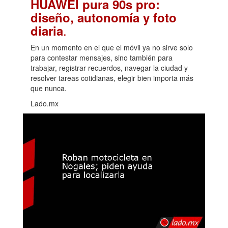
HUAWEI pura 90s pro:
diseño, autonomía y foto
.
diaria
En un momento en el que el móvil ya no sirve solo
para contestar mensajes, sino también para
trabajar, registrar recuerdos, navegar la ciudad y
resolver tareas cotidianas, elegir bien importa más
que nunca.
Lado.mx