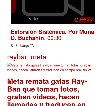
Extorsión Sistémica. Por Muna
. 00:30
D. Buchahin
SinEmbargo TV
rayban meta
Meta remata gafas Ray-
Ban que toman fotos,
graban videos, hacen
llamadas y traducen en