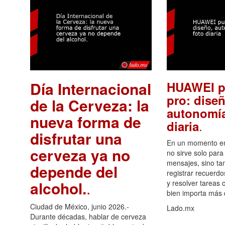
Día Internacional
HUAWEI p
pro: diseñ
de la Cerveza: la
autonomía
nueva forma de
.
diaria
disfrutar una
En un momento en 
cerveza ya no
no sirve solo para
mensajes, sino ta
depende del
registrar recuerdo
alcohol.
.
y resolver tareas c
bien importa más
Ciudad de México, junio 2026.-
Lado.mx
Durante décadas, hablar de cerveza