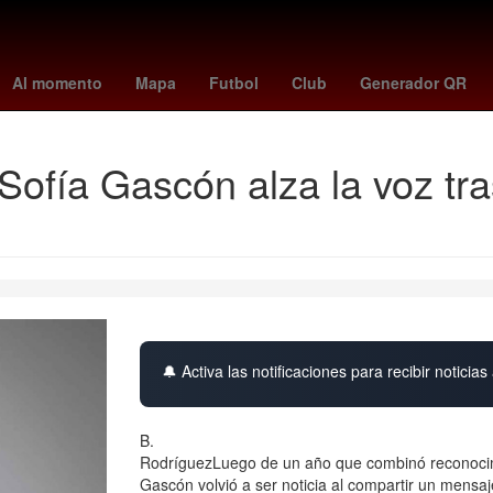
r reeve
Capital Humano
nicholas hoult
loteria del crimen
escen
Al momento
Mapa
Futbol
Club
Generador QR
a Sofía Gascón alza la voz tr
🔔 Activa las notificaciones para recibir noticias 
B.
RodríguezLuego de un año que combinó reconocimien
Gascón volvió a ser noticia al compartir un mensa