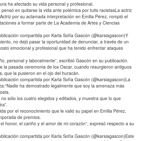
ura ha afectado su vida personal y profesional.
pensó en quitarse la vida ante polémica por tuits racistasLa actriz
triz por su aclamada interpretación en Emilia Pérez, rompió el
nvitaciones a formar parte de La Academia de Artes y Ciencias
ación compartida por Karla Sofía Gascón (@karsiagascon)Y
ento, no dejó pasar la oportunidad de denunciar, a través de un
osto emocional y profesional que ha tenido enfrentar ataques
, personal y laboralmente”, escribió Gascón en su publicación.
e la pasada ceremonia de los Oscar, cuando resurgieron antiguos
s, que la pusieron en el ojo del huracán.
ación compartida por Karla Sofía Gascón (@karsiagascon)La
rmeza:“Nadie ha demostrado legalmente que soy la amenaza más
osta.
 no sólo los cuatro elegidos y editados, y muestra que lo que
ra”.
da por el reconocimiento que le valió su papel en Emilia Pérez,
temporada de premios.
 el honor, el cariño y el amor de mi corazón”, expresó respecto a su
ación compartida por Karla Sofía Gascón (@karsiagascon)Este