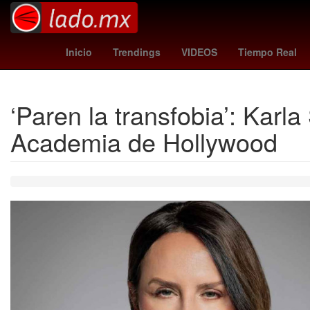
Gales
Atlante Fútbol Club
turquía - españa
christophe
Inicio
Trendings
VIDEOS
Tiempo Real
‘Paren la transfobia’: Karl
Academia de Hollywood