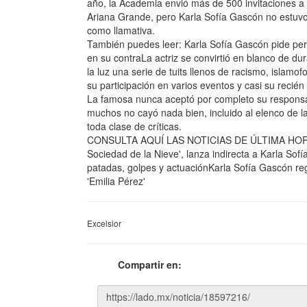
año, la Academia envió más de 500 invitaciones a 
Ariana Grande, pero Karla Sofía Gascón no estuv
como llamativa.
También puedes leer: Karla Sofía Gascón pide per
en su contraLa actriz se convirtió en blanco de du
la luz una serie de tuits llenos de racismo, islamo
su participación en varios eventos y casi su recié
La famosa nunca aceptó por completo su responsab
muchos no cayó nada bien, incluido al elenco de la
toda clase de críticas.
CONSULTA AQUÍ LAS NOTICIAS DE ÚLTIMA HORA*br
Sociedad de la Nieve', lanza indirecta a Karla So
patadas, golpes y actuaciónKarla Sofía Gascón regr
'Emilia Pérez'
Excelsior
Compartir en: