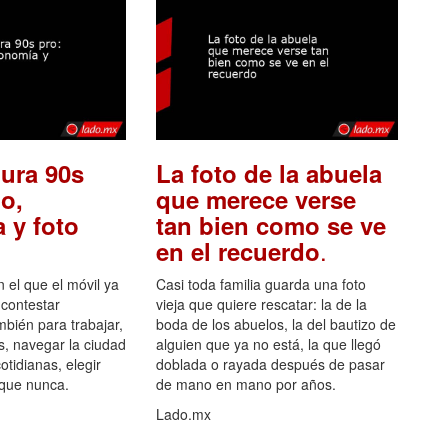
ura 90s
La foto de la abuela
o,
que merece verse
 y foto
tan bien como se ve
.
en el recuerdo
el que el móvil ya
Casi toda familia guarda una foto
 contestar
vieja que quiere rescatar: la de la
mbién para trabajar,
boda de los abuelos, la del bautizo de
s, navegar la ciudad
alguien que ya no está, la que llegó
otidianas, elegir
doblada o rayada después de pasar
 que nunca.
de mano en mano por años.
Lado.mx