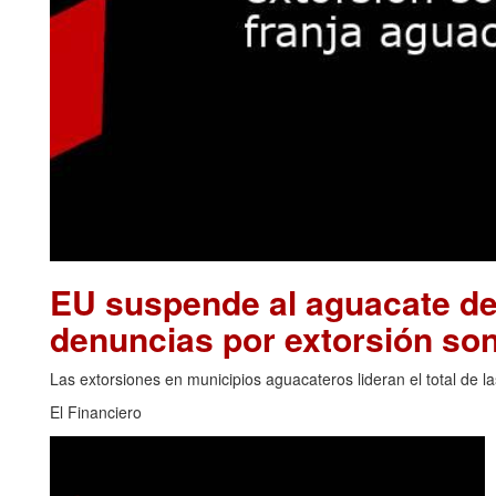
EU suspende al aguacate de
denuncias por extorsión son
Las extorsiones en municipios aguacateros lideran el total de 
El Financiero