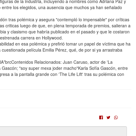
figuras de la industria, incluyendo a nombres como Adriana Paz y
o entre los elegidos, una ausencia que muchos ya han señalado
dón tras polémica y asegura "contempló lo impensable" por críticas
ras criticas luego de que, en plena temporada de premios, salieran a
fobia y clasismo que habría publicado en el pasado y que le costaron
n estrenada carrera en Hollywood.
ilidad en esa polémica y prefirió tomar un papel de víctima que ha
 cuestionada película Emilia Pérez, qué, de por si ya arrastraba
cContenidos Relacionados: Juan Caruso, actor de 'La
fía Gascón; "soy super mexa joder macho"Karla Sofía Gascón, entre
esa a la pantalla grande con 'The Life Lift' tras su polémica con