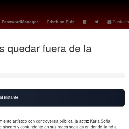
a post créditos superman
kate beckinsale
jump blackpink
PasswordManager
Cristhian Ruiz
Contacto
as quedar fuera de la
al instante
to artístico con controversia pública, la actriz Karla Sofía
je sincero y contundente en sus redes sociales en donde llamó a