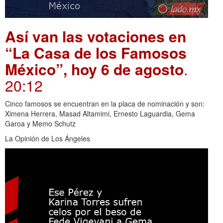
Así van las votaciones en
“La Casa de los Famosos
México”, hoy 6 de agosto
.
20:12
Cinco famosos se encuentran en la placa de nominación y son:
Ximena Herrera, Masad Altamimi, Ernesto Laguardia, Gema
Garoa y Memo Schutz
La Opinión de Los Ángeles