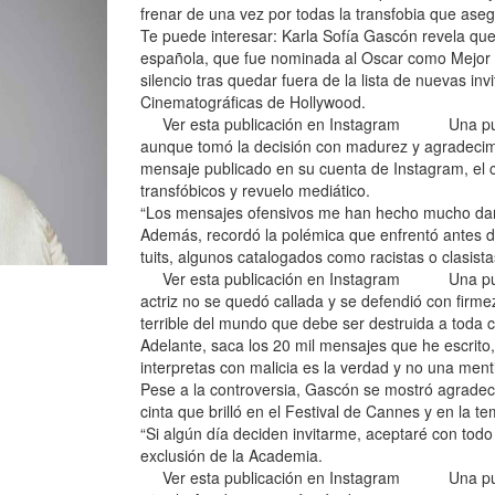
frenar de una vez por todas la transfobia que aseg
Te puede interesar: Karla Sofía Gascón revela que 
española, que fue nominada al Oscar como Mejor Ac
silencio tras quedar fuera de la lista de nuevas i
Cinematográficas de Hollywood.
Ver esta publicación en Instagram Una public
aunque tomó la decisión con madurez y agradecimi
mensaje publicado en su cuenta de Instagram, el c
transfóbicos y revuelo mediático.
“Los mensajes ofensivos me han hecho mucho daño
Además, recordó la polémica que enfrentó antes d
tuits, algunos catalogados como racistas o clasista
Ver esta publicación en Instagram Una public
actriz no se quedó callada y se defendió con fi
terrible del mundo que debe ser destruida a toda c
Adelante, saca los 20 mil mensajes que he escrito,
interpretas con malicia es la verdad y no una menti
Pese a la controversia, Gascón se mostró agradeci
cinta que brilló en el Festival de Cannes y en la 
“Si algún día deciden invitarme, aceptaré con todo
exclusión de la Academia.
Ver esta publicación en Instagram Una public