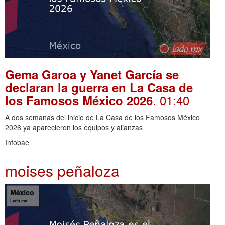
Gema Garoa y Yanet García se
declaran la guerra en La Casa de
. 01:40
los Famosos México 2026
A dos semanas del inicio de La Casa de los Famosos México
2026 ya aparecieron los equipos y alianzas
Infobae
moises peñaloza