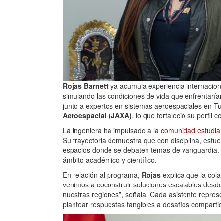
Rojas Barnett
ya acumula experiencia internacional
simulando las condiciones de vida que enfrentarían
junto a expertos en sistemas aeroespaciales en Tur
Aeroespacial (JAXA)
, lo que fortaleció su perfil 
La ingeniera ha impulsado a la
comunidad estudia
Su trayectoria demuestra que con disciplina, esfuer
espacios donde se debaten temas de vanguardia. S
ámbito académico y científico.
En relación al programa,
Rojas
explica que la cola
venimos a coconstruir soluciones escalables desde
nuestras regiones”, señala. Cada asistente repre
plantear respuestas tangibles a desafíos comparti