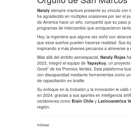
Nataly
siempre mantuvo presente su vínculo con 
ha agradecido en múltiples ocasiones por ser el pu
de América hace un año, compartió que su paso por
programas de intercambio que enriquecieron tanto
Hoy, la ingeniera que alguna vez soñó con alcanza
que esos sueños pueden hacerse realidad. Sus logr
inspirando a más jóvenes peruanos a atreverse a e
Más allá del ámbito aeroespacial,
Nataly Rojas
ha
2023, integró el equipo de
Yapaykuy
, un proyecto
Good” de los Premios Verdes. Esta plataforma bus
con discapacidad mediante herramientas como una
de capacitación en braille.
Su enfoque en la inclusión y la innovación le val
en 2024, gracias a sus aportes en inteligencia artifi
certámenes como
Brain Chile
y
Latinoamérica V
región.
Infobae