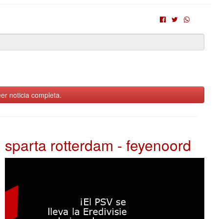
er noticia completa.
sparta rotterdam - feyenoord