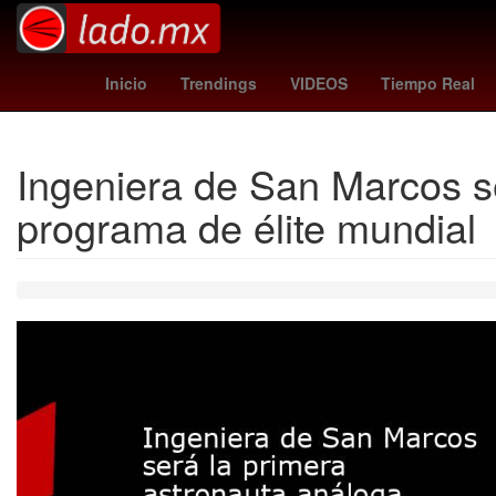
Brasil
Semana Santa
Nueva Yor
Inicio
Trendings
VIDEOS
Tiempo Real
Ingeniera de San Marcos s
programa de élite mundial