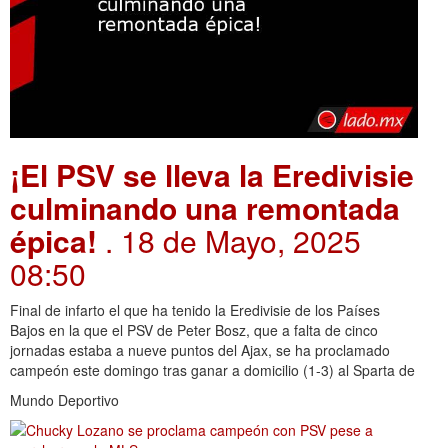
¡El PSV se lleva la Eredivisie
culminando una remontada
épica!
. 18 de Mayo, 2025
08:50
Final de infarto el que ha tenido la Eredivisie de los Países
Bajos en la que el PSV de Peter Bosz, que a falta de cinco
jornadas estaba a nueve puntos del Ajax, se ha proclamado
campeón este domingo tras ganar a domicilio (1-3) al Sparta de
Mundo Deportivo