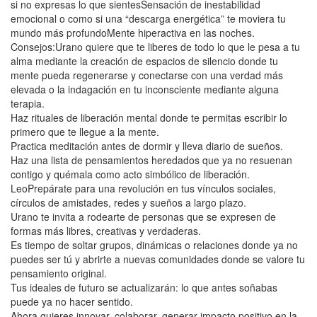
si no expresas lo que sientesSensación de inestabilidad
emocional o como si una “descarga energética” te moviera tu
mundo más profundoMente hiperactiva en las noches.
Consejos:Urano quiere que te liberes de todo lo que le pesa a tu
alma mediante la creación de espacios de silencio donde tu
mente pueda regenerarse y conectarse con una verdad más
elevada o la indagación en tu inconsciente mediante alguna
terapia.
Haz rituales de liberación mental donde te permitas escribir lo
primero que te llegue a la mente.
Practica meditación antes de dormir y lleva diario de sueños.
Haz una lista de pensamientos heredados que ya no resuenan
contigo y quémala como acto simbólico de liberación.
LeoPrepárate para una revolución en tus vínculos sociales,
círculos de amistades, redes y sueños a largo plazo.
Urano te invita a rodearte de personas que se expresen de
formas más libres, creativas y verdaderas.
Es tiempo de soltar grupos, dinámicas o relaciones donde ya no
puedes ser tú y abrirte a nuevas comunidades donde se valore tu
pensamiento original.
Tus ideales de futuro se actualizarán: lo que antes soñabas
puede ya no hacer sentido.
Ahora quieres innovar, colaborar, generar impacto positivo en la