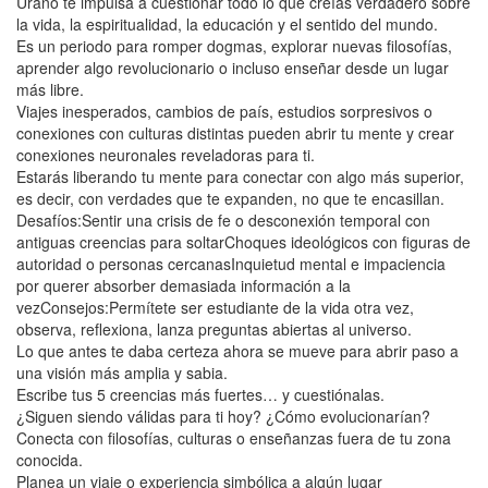
Urano te impulsa a cuestionar todo lo que creías verdadero sobre
la vida, la espiritualidad, la educación y el sentido del mundo.
Es un periodo para romper dogmas, explorar nuevas filosofías,
aprender algo revolucionario o incluso enseñar desde un lugar
más libre.
Viajes inesperados, cambios de país, estudios sorpresivos o
conexiones con culturas distintas pueden abrir tu mente y crear
conexiones neuronales reveladoras para ti.
Estarás liberando tu mente para conectar con algo más superior,
es decir, con verdades que te expanden, no que te encasillan.
Desafíos:Sentir una crisis de fe o desconexión temporal con
antiguas creencias para soltarChoques ideológicos con figuras de
autoridad o personas cercanasInquietud mental e impaciencia
por querer absorber demasiada información a la
vezConsejos:Permítete ser estudiante de la vida otra vez,
observa, reflexiona, lanza preguntas abiertas al universo.
Lo que antes te daba certeza ahora se mueve para abrir paso a
una visión más amplia y sabia.
Escribe tus 5 creencias más fuertes… y cuestiónalas.
¿Siguen siendo válidas para ti hoy? ¿Cómo evolucionarían?
Conecta con filosofías, culturas o enseñanzas fuera de tu zona
conocida.
Planea un viaje o experiencia simbólica a algún lugar