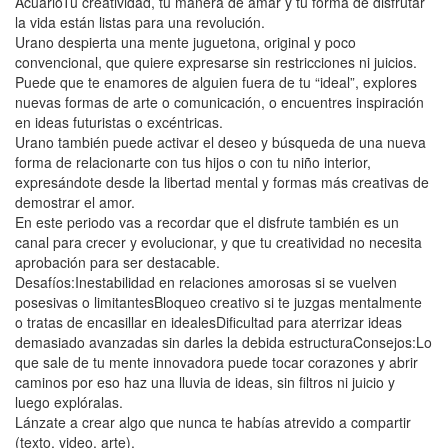
AcuarioTu creatividad, tu manera de amar y tu forma de disfrutar
la vida están listas para una revolución.
Urano despierta una mente juguetona, original y poco
convencional, que quiere expresarse sin restricciones ni juicios.
Puede que te enamores de alguien fuera de tu “ideal”, explores
nuevas formas de arte o comunicación, o encuentres inspiración
en ideas futuristas o excéntricas.
Urano también puede activar el deseo y búsqueda de una nueva
forma de relacionarte con tus hijos o con tu niño interior,
expresándote desde la libertad mental y formas más creativas de
demostrar el amor.
En este periodo vas a recordar que el disfrute también es un
canal para crecer y evolucionar, y que tu creatividad no necesita
aprobación para ser destacable.
Desafíos:Inestabilidad en relaciones amorosas si se vuelven
posesivas o limitantesBloqueo creativo si te juzgas mentalmente
o tratas de encasillar en idealesDificultad para aterrizar ideas
demasiado avanzadas sin darles la debida estructuraConsejos:Lo
que sale de tu mente innovadora puede tocar corazones y abrir
caminos por eso haz una lluvia de ideas, sin filtros ni juicio y
luego explóralas.
Lánzate a crear algo que nunca te habías atrevido a compartir
(texto, video, arte).