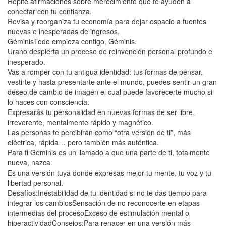
Repite afirmaciones sobre merecimiento que te ayuden a
conectar con tu confianza.
Revisa y reorganiza tu economía para dejar espacio a fuentes
nuevas e inesperadas de ingresos.
GéminisTodo empieza contigo, Géminis.
Urano despierta un proceso de reinvención personal profundo e
inesperado.
Vas a romper con tu antigua identidad: tus formas de pensar,
vestirte y hasta presentarte ante el mundo, puedes sentir un gran
deseo de cambio de imagen el cual puede favorecerte mucho si
lo haces con consciencia.
Expresarás tu personalidad en nuevas formas de ser libre,
irreverente, mentalmente rápido y magnético.
Las personas te percibirán como “otra versión de ti”, más
eléctrica, rápida… pero también más auténtica.
Para ti Géminis es un llamado a que una parte de ti, totalmente
nueva, nazca.
Es una versión tuya donde expresas mejor tu mente, tu voz y tu
libertad personal.
Desafíos:Inestabilidad de tu identidad si no te das tiempo para
integrar los cambiosSensación de no reconocerte en etapas
intermedias del procesoExceso de estimulación mental o
hiperactividadConsejos:Para renacer en una versión más