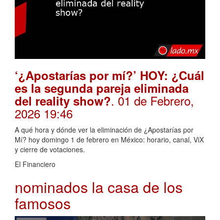
‘¿Apostarías por mí?’ HOY: ¿Cuál
es la segunda pareja eliminada
. 01 de Febrero,
del reality show?
2026 19:46
A qué hora y dónde ver la eliminación de ¿Apostarías por
Mí? hoy domingo 1 de febrero en México: horario, canal, ViX
y cierre de votaciones.
El Financiero
nominados la casa de los
famosos