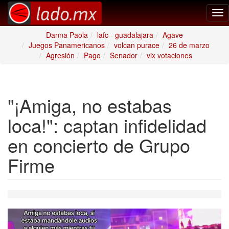
Tog
nav
Danna Paola
lafc - guadalajara
Agave
Juegos Panamericanos
volcan purace
26 de marzo
Agresión
Pago
Senador
vix votaciones
"¡Amiga, no estabas
loca!": captan infidelidad
en concierto de Grupo
Firme