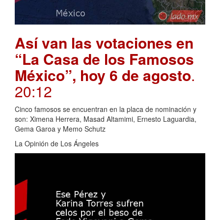
Así van las votaciones en
“La Casa de los Famosos
México”, hoy 6 de agosto
.
20:12
Cinco famosos se encuentran en la placa de nominación y
son: Ximena Herrera, Masad Altamimi, Ernesto Laguardia,
Gema Garoa y Memo Schutz
La Opinión de Los Ángeles