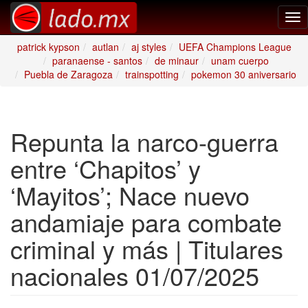
Tog
nav
patrick kypson
autlan
aj styles
UEFA Champions League
paranaense - santos
de minaur
unam cuerpo
Puebla de Zaragoza
trainspotting
pokemon 30 aniversario
Repunta la narco-guerra
entre ‘Chapitos’ y
‘Mayitos’; Nace nuevo
andamiaje para combate
criminal y más | Titulares
nacionales 01/07/2025