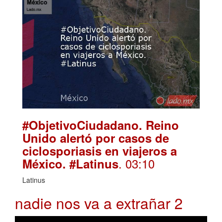
#ObjetivoCiudadano. Reino
Unido alertó por casos de
ciclosporiasis en viajeros a
. 03:10
México. #Latinus
Latinus
nadie nos va a extrañar 2