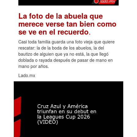
La foto de la abuela que
merece verse tan bien como
.
se ve en el recuerdo
Casi toda familia guarda una foto vieja que quiere
rescatar: la de la boda de los abuelos, la del
bautizo de alguien que ya no está, la que llegó
doblada o rayada después de pasar de mano en
mano por años.
Lado.mx