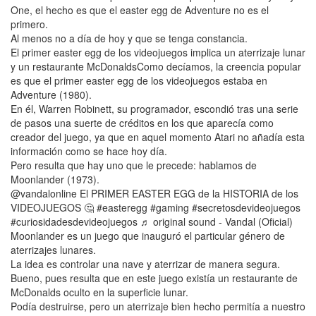
One, el hecho es que el easter egg de Adventure no es el
primero.
Al menos no a día de hoy y que se tenga constancia.
El primer easter egg de los videojuegos implica un aterrizaje lunar
y un restaurante McDonaldsComo decíamos, la creencia popular
es que el primer easter egg de los videojuegos estaba en
Adventure (1980).
En él, Warren Robinett, su programador, escondió tras una serie
de pasos una suerte de créditos en los que aparecía como
creador del juego, ya que en aquel momento Atari no añadía esta
información como se hace hoy día.
Pero resulta que hay uno que le precede: hablamos de
Moonlander (1973).
@vandalonline El PRIMER EASTER EGG de la HISTORIA de los
VIDEOJUEGOS 🤔 #easteregg #gaming #secretosdevideojuegos
#curiosidadesdevideojuegos ♬ original sound - Vandal (Oficial)
Moonlander es un juego que inauguró el particular género de
aterrizajes lunares.
La idea es controlar una nave y aterrizar de manera segura.
Bueno, pues resulta que en este juego existía un restaurante de
McDonalds oculto en la superficie lunar.
Podía destruirse, pero un aterrizaje bien hecho permitía a nuestro