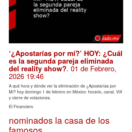
‘¿Apostarías por mí?’ HOY: ¿Cuál
es la segunda pareja eliminada
. 01 de Febrero,
del reality show?
2026 19:46
A qué hora y dónde ver la eliminación de ¿Apostarías por
Mí? hoy domingo 1 de febrero en México: horario, canal, ViX
y cierre de votaciones.
El Financiero
nominados la casa de los
famosos