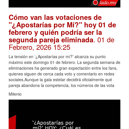
Cómo van las votaciones de
"¿Apostarías por Mí?" hoy 01 de
febrero y quién podría ser la
. 01 de
segunda pareja eliminada
Febrero, 2026 15:25
La tensión en ‘¿Apostarías por mí?’ alcanza su punto
máximo este domingo 01 de febrero. La segunda semana de
eliminaciones ha generado gran expectación entre los fans,
quienes siguen de cerca cada voto y comentario en redes
sociales.Aunque la gala estelar decidirá oficialmente qué
pareja abandona la competencia, los números de las vota
Milenio