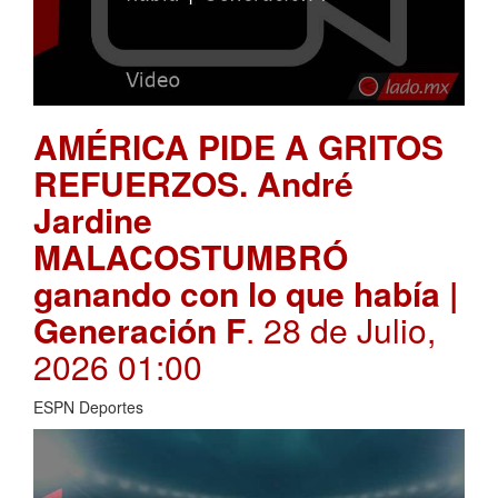
AMÉRICA PIDE A GRITOS
REFUERZOS. André
Jardine
MALACOSTUMBRÓ
ganando con lo que había |
Generación F
. 28 de Julio,
2026 01:00
ESPN Deportes