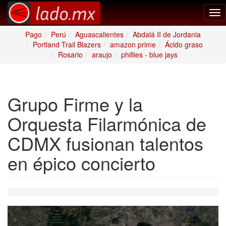
Tog
nav
Pago
Perú
Aguascalientes
Abdalá II de Jordania
Portland Trail Blazers
amazon prime
Ácido graso
Rosario
araujo
phillies - blue jays
Grupo Firme y la
Orquesta Filarmónica de
CDMX fusionan talentos
en épico concierto