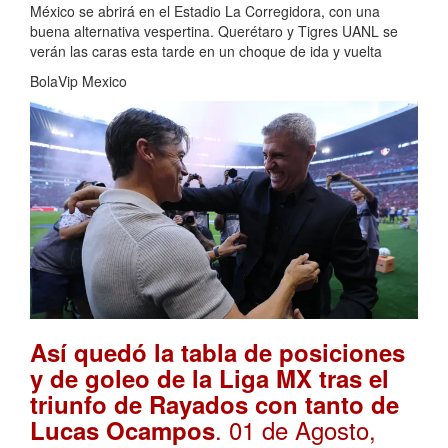
México se abrirá en el Estadio La Corregidora, con una
buena alternativa vespertina. Querétaro y Tigres UANL se
verán las caras esta tarde en un choque de ida y vuelta
BolaVip Mexico
Así quedó la tabla de posiciones
y de goleo de la Liga MX tras el
triunfo de Rayados con tanto de
. 01 de Agosto,
Lucas Ocampos