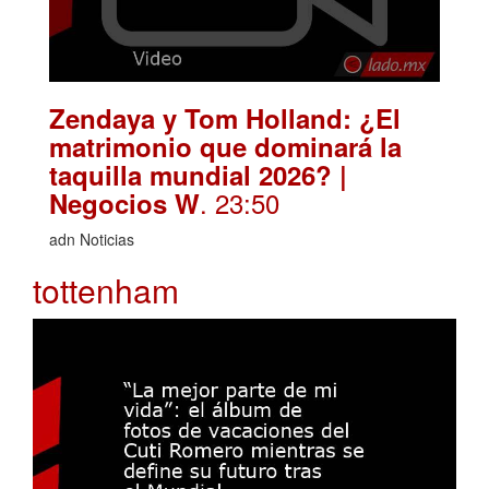
Zendaya y Tom Holland: ¿El
matrimonio que dominará la
taquilla mundial 2026? |
. 23:50
Negocios W
adn Noticias
tottenham