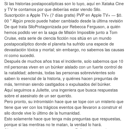
Si las historias postapocalípticas son lo tuyo, aquí en Xataka Cine
y TV te contamos por que deberías estar viendo Silo.
Suscripción a Apple TV+ (7 días gratis) PVP en Apple TV+ — $0.
00 * Algún precio puede haber cambiado desde la última revisión
De qué trata SiloProtagonizada por Rebecca Ferguson, a quién
hemos podido ver en la saga de Misión Imposible junto a Tom
Cruise, esta serie de ciencia ficción nos sitúa en un mundo
postapocalíptico donde el planeta ha sufrido una especie de
devastación tóxica y mortal; sin embargo, no sabemos las causas
ni como sucedió.
Después de muchos años tras el incidente, solo sabemos que 10
mil personas viven en un búnker aislado con un fuerte control de
la natalidad; además, todas las personas sobrevivientes solo
saben lo esencial de la historia, y quiénes hacen preguntas de
más, terminan siendo castigados o expulsados del búnker.
Aquí seguimos a Juliette, una ingeniera que busca respuestas
sobre el asesinato de un ser querido.
Pero pronto, su intromisión hace que se tope con un misterio que
tiene que ver con los trágicos eventos que llevaron a construir el
silo donde vive lo último de la humanidad.
Esto solamente hace que tenga más preguntas que respuestas,
porque si las mentiras no te matan, la verdad lo hará.