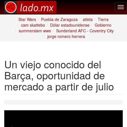
Tog
nav
Star Wars
Puebla de Zaragoza
atleta
Tierra
cam skattebo
Dólar estadounidense
Gobierno
summerslam wwe
Sunderland AFC - Coventry City
jorge romero herrera
Un viejo conocido del
Barça, oportunidad de
mercado a partir de julio