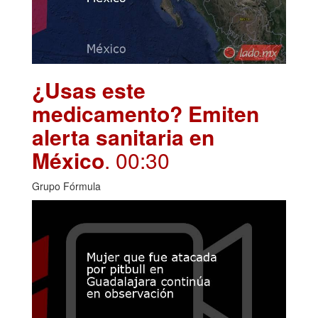
¿Usas este
medicamento? Emiten
alerta sanitaria en
México
. 00:30
Grupo Fórmula