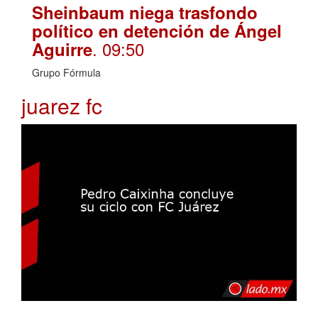
Sheinbaum niega trasfondo
político en detención de Ángel
. 09:50
Aguirre
Grupo Fórmula
juarez fc