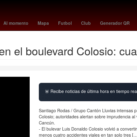
Gerard Piqué
wolves vs port vale
Desalojo
Senado de México
Al momento
Mapa
Futbol
Club
Generador QR
en el boulevard Colosio: cua
🚨 Recibe noticias de última hora en tiempo real
Santiago Rodas / Grupo Cantón Lluvias intensas p
Colosio; autoridades alertan sobre imprudencia al
Cancún.
- El bulevar Luis Donaldo Colosio volvió a converti
menos cuatro accidentes viales en tan solo tres [