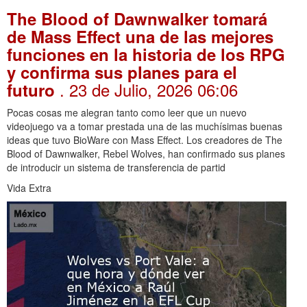
The Blood of Dawnwalker tomará
de Mass Effect una de las mejores
funciones en la historia de los RPG
y confirma sus planes para el
. 23 de Julio, 2026 06:06
futuro
Pocas cosas me alegran tanto como leer que un nuevo
videojuego va a tomar prestada una de las muchísimas buenas
ideas que tuvo BioWare con Mass Effect. Los creadores de The
Blood of Dawnwalker, Rebel Wolves, han confirmado sus planes
de introducir un sistema de transferencia de partid
Vida Extra