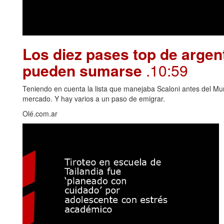
Los diez pases top de argen
pueden sumarse
.10:59
Teniendo en cuenta la lista que manejaba Scaloni antes del Mu
mercado. Y hay varios a un paso de emigrar.
Olé.com.ar