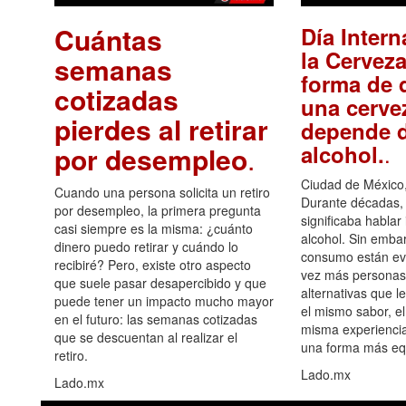
Cuántas
Día Intern
la Cerveza
semanas
forma de d
cotizadas
una cerve
pierdes al retirar
depende d
.
alcohol.
por desempleo
.
Ciudad de México,
Cuando una persona solicita un retiro
Durante décadas, 
por desempleo, la primera pregunta
significaba hablar
casi siempre es la misma: ¿cuánto
alcohol. Sin embar
dinero puedo retirar y cuándo lo
consumo están ev
recibiré? Pero, existe otro aspecto
vez más personas
que suele pasar desapercibido y que
alternativas que l
puede tener un impacto mucho mayor
el mismo sabor, el
en el futuro: las semanas cotizadas
misma experiencia
que se descuentan al realizar el
una forma más equ
retiro.
Lado.mx
Lado.mx