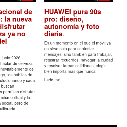
acional de
HUAWEI pura 90s
: la nueva
pro: diseño,
isfrutar
autonomía y foto
.
za ya no
diaria
el
En un momento en el que el móvil ya
no sirve solo para contestar
mensajes, sino también para trabajar,
 junio 2026.-
registrar recuerdos, navegar la ciudad
hablar de cerveza
y resolver tareas cotidianas, elegir
 inevitablemente de
bien importa más que nunca.
go, los hábitos de
Lado.mx
olucionando y cada
 buscan
es permitan disfrutar
 mismo ritual y la
 social, pero de
ilibrada.