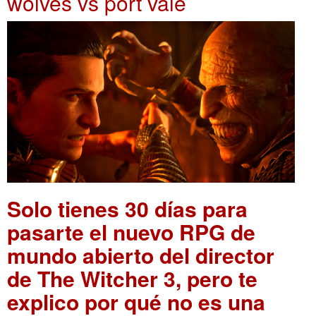
wolves vs port vale
Solo tienes 30 días para
pasarte el nuevo RPG de
mundo abierto del director
de The Witcher 3, pero te
explico por qué no es una