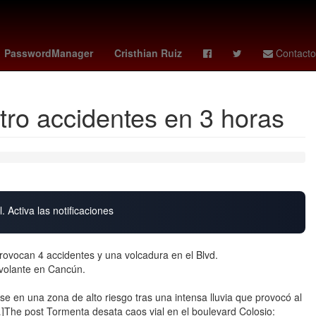
marvel rivals
Oficina de la Presidencia de la República
Liga 1
PasswordManager
Cristhian Ruiz
Contacto
tro accidentes en 3 horas
. Activa las notificaciones
rovocan 4 accidentes y una volcadura en el Blvd.
 volante en Cancún.
rse en una zona de alto riesgo tras una intensa lluvia que provocó al
…]The post Tormenta desata caos vial en el boulevard Colosio: