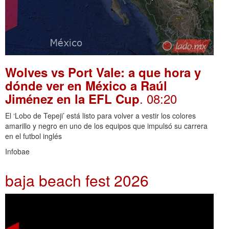
Wolves vs Port Vale: a que hora y
dónde ver en México a Raúl
. 08:20
Jiménez en la EFL Cup
El ‘Lobo de Tepeji’ está listo para volver a vestir los colores
amarillo y negro en uno de los equipos que impulsó su carrera
en el futbol inglés
Infobae
baja beach fest 2026