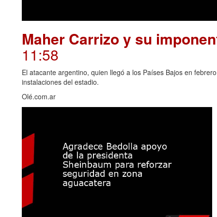
Maher Carrizo y su imponent
11:58
El atacante argentino, quien llegó a los Países Bajos en febrero
instalaciones del estadio.
Olé.com.ar