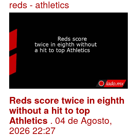
reds - athletics
Reds score twice in eighth
without a hit to top
Athletics
. 04 de Agosto,
2026 22:27