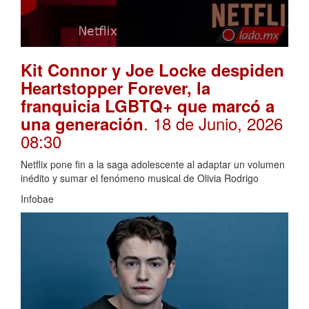
Kit Connor y Joe Locke despiden
Heartstopper Forever, la
franquicia LGBTQ+ que marcó a
. 18 de Junio, 2026
una generación
08:30
Netflix pone fin a la saga adolescente al adaptar un volumen
inédito y sumar el fenómeno musical de Olivia Rodrigo
Infobae