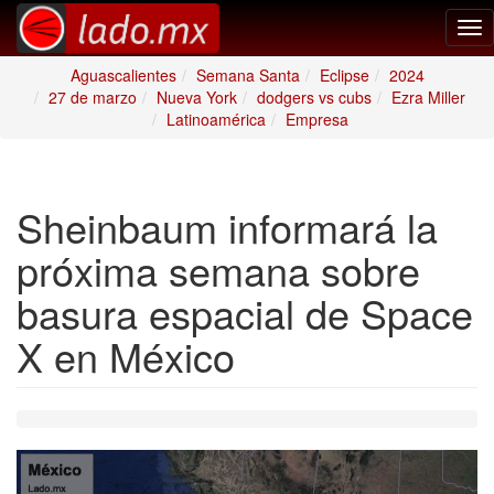
Tog
nav
Aguascalientes
Semana Santa
Eclipse
2024
27 de marzo
Nueva York
dodgers vs cubs
Ezra Miller
Latinoamérica
Empresa
Sheinbaum informará la
próxima semana sobre
basura espacial de Space
X en México