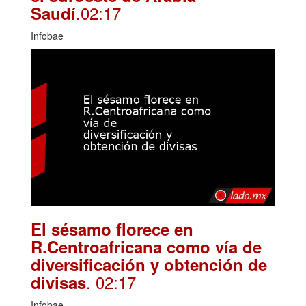
.02:17
Saudí
Infobae
El sésamo florece en
R.Centroafricana como vía de
diversificación y obtención de
. 02:17
divisas
Infobae