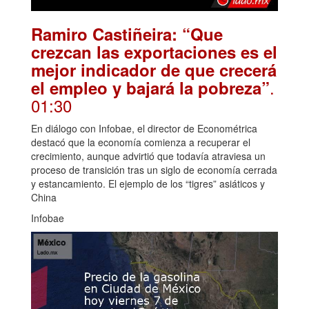
Ramiro Castiñeira: “Que
crezcan las exportaciones es el
mejor indicador de que crecerá
.
el empleo y bajará la pobreza”
01:30
En diálogo con Infobae, el director de Econométrica
destacó que la economía comienza a recuperar el
crecimiento, aunque advirtió que todavía atraviesa un
proceso de transición tras un siglo de economía cerrada
y estancamiento. El ejemplo de los “tigres” asiáticos y
China
Infobae