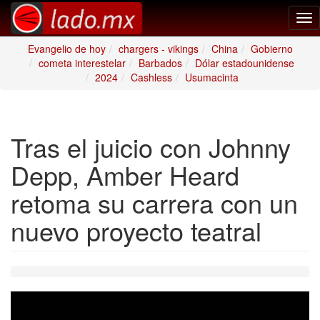
Tog
nav
Evangelio de hoy
chargers - vikings
China
Gobierno
cometa interestelar
Barbados
Dólar estadounidense
2024
Cashless
Usumacinta
Tras el juicio con Johnny
Depp, Amber Heard
retoma su carrera con un
nuevo proyecto teatral