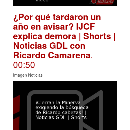
¿Por qué tardaron un
año en avisar? IJCF
explica demora | Shorts |
Noticias GDL con
Ricardo Camarena
.
00:50
Imagen Noticias