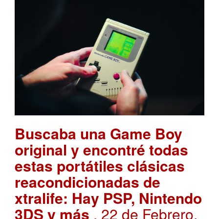
Buscaba una Game Boy
original y encontré todas
estas portátiles clásicas
reacondicionadas de
xtralife: Hay PSP, Nintendo
3DS y más
. 22 de Febrero,