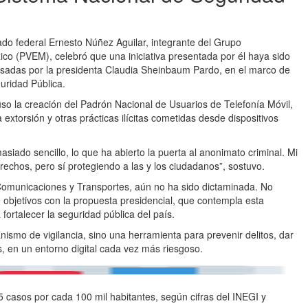
ado federal Ernesto Núñez Aguilar, integrante del Grupo
ico (PVEM), celebró que una iniciativa presentada por él haya sido
lsadas por la presidenta Claudia Sheinbaum Pardo, en el marco de
uridad Pública.
so la creación del Padrón Nacional de Usuarios de Telefonía Móvil,
extorsión y otras prácticas ilícitas cometidas desde dispositivos
siado sencillo, lo que ha abierto la puerta al anonimato criminal. Mi
echos, pero sí protegiendo a las y los ciudadanos”, sostuvo.
 Comunicaciones y Transportes, aún no ha sido dictaminada. No
de objetivos con la propuesta presidencial, que contempla esta
fortalecer la seguridad pública del país.
ismo de vigilancia, sino una herramienta para prevenir delitos, dar
s, en un entorno digital cada vez más riesgoso.
95 casos por cada 100 mil habitantes, según cifras del INEGI y