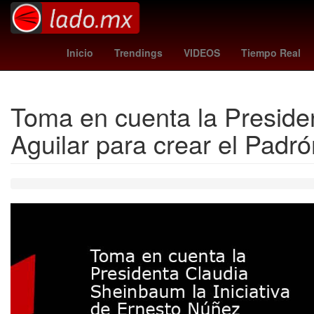
clima mazatlan
spider man tom holland
2024
Detroit Piston
Inicio
Trendings
VIDEOS
Tiempo Real
Toma en cuenta la Preside
Aguilar para crear el Padr