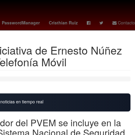
vs santos
Germán Berterame
Rogelio Funes Mori
mexico vs
PasswordManager
Cristhian Ruiz
Contacto
iciativa de Ernesto Núñez
elefonía Móvil
noticias en tiempo real
ador del PVEM se incluye en la
Sistema Nacional de Seguridad