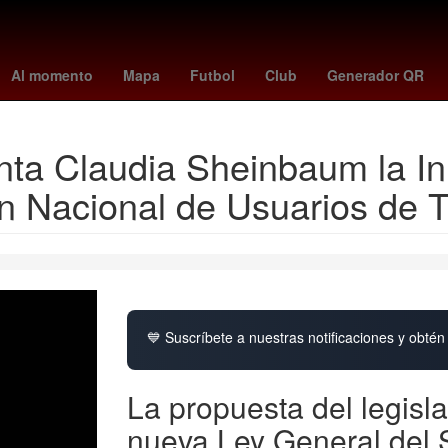
s
ley de amparo claudia sheinbaum
mariners vs dodgers
toluca 
Al momento
Mapa
Futbol
Club
Generador QR
nta Claudia Sheinbaum la In
ón Nacional de Usuarios de T
💙 Suscríbete a nuestras notificaciones y obtén 
La propuesta del legisl
nueva Ley General del 