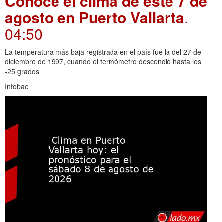
Conoce el clima de este 7 de
agosto en Puerto Vallarta
.
04:50
La temperatura más baja registrada en el país fue la del 27 de
diciembre de 1997, cuando el termómetro descendió hasta los
-25 grados
Infobae