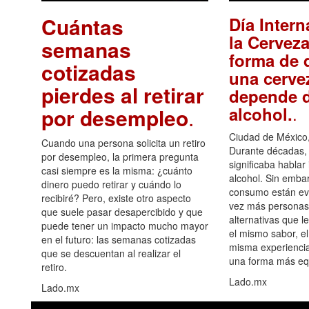
Cuántas
Día Intern
la Cerveza
semanas
forma de d
cotizadas
una cerve
pierdes al retirar
depende d
.
alcohol.
por desempleo
.
Ciudad de México,
Cuando una persona solicita un retiro
Durante décadas, 
por desempleo, la primera pregunta
significaba hablar
casi siempre es la misma: ¿cuánto
alcohol. Sin embar
dinero puedo retirar y cuándo lo
consumo están ev
recibiré? Pero, existe otro aspecto
vez más personas
que suele pasar desapercibido y que
alternativas que l
puede tener un impacto mucho mayor
el mismo sabor, el
en el futuro: las semanas cotizadas
misma experiencia
que se descuentan al realizar el
una forma más equ
retiro.
Lado.mx
Lado.mx