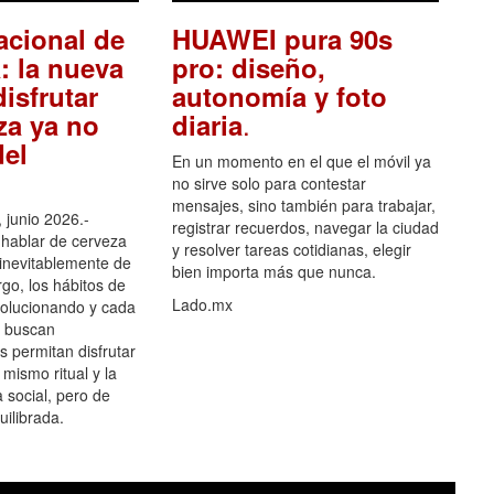
acional de
HUAWEI pura 90s
: la nueva
pro: diseño,
isfrutar
autonomía y foto
.
za ya no
diaria
el
En un momento en el que el móvil ya
no sirve solo para contestar
mensajes, sino también para trabajar,
 junio 2026.-
registrar recuerdos, navegar la ciudad
hablar de cerveza
y resolver tareas cotidianas, elegir
 inevitablemente de
bien importa más que nunca.
go, los hábitos de
Lado.mx
olucionando y cada
 buscan
es permitan disfrutar
 mismo ritual y la
 social, pero de
ilibrada.