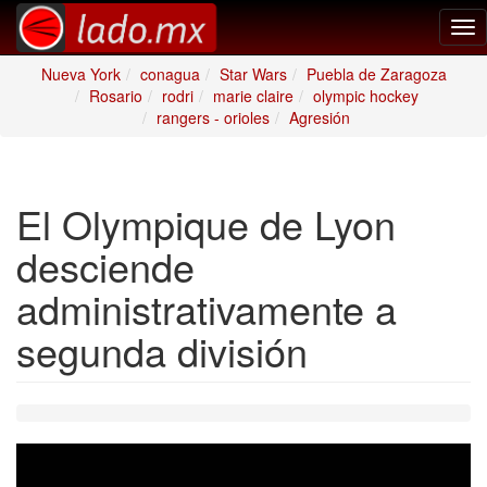
Tog
nav
Nueva York
conagua
Star Wars
Puebla de Zaragoza
Rosario
rodri
marie claire
olympic hockey
rangers - orioles
Agresión
El Olympique de Lyon
desciende
administrativamente a
segunda división