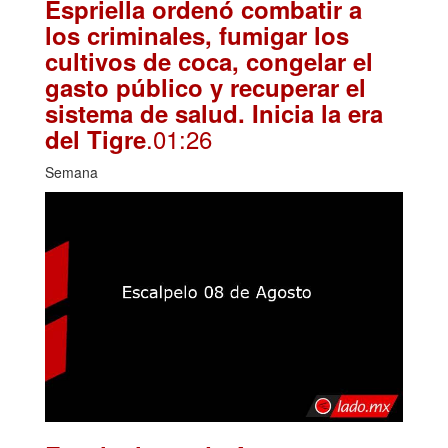
Espriella ordenó combatir a
los criminales, fumigar los
cultivos de coca, congelar el
gasto público y recuperar el
sistema de salud. Inicia la era
.01:26
del Tigre
Semana