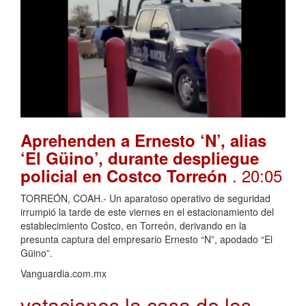
Aprehenden a Ernesto ‘N’, alias
‘El Güino’, durante despliegue
. 20:05
policial en Costco Torreón
TORREÓN, COAH.- Un aparatoso operativo de seguridad
irrumpió la tarde de este viernes en el estacionamiento del
establecimiento Costco, en Torreón, derivando en la
presunta captura del empresario Ernesto “N”, apodado “El
Güino”.
Vanguardia.com.mx
votaciones la casa de los