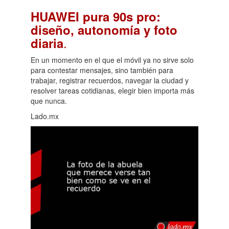
HUAWEI pura 90s pro:
diseño, autonomía y foto
.
diaria
En un momento en el que el móvil ya no sirve solo
para contestar mensajes, sino también para
trabajar, registrar recuerdos, navegar la ciudad y
resolver tareas cotidianas, elegir bien importa más
que nunca.
Lado.mx