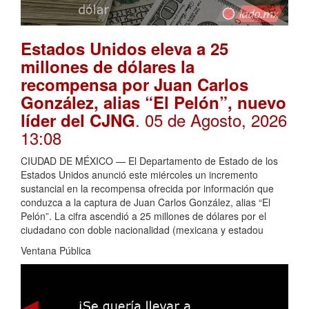
Estados Unidos eleva a 25
millones de dólares la
recompensa por Juan Carlos
González, alias “El Pelón”, nuevo
. 05 de Agosto, 2026
líder del CJNG
13:08
CIUDAD DE MÉXICO — El Departamento de Estado de los
Estados Unidos anunció este miércoles un incremento
sustancial en la recompensa ofrecida por información que
conduzca a la captura de Juan Carlos González, alias “El
Pelón”. La cifra ascendió a 25 millones de dólares por el
ciudadano con doble nacionalidad (mexicana y estadou
Ventana Pública