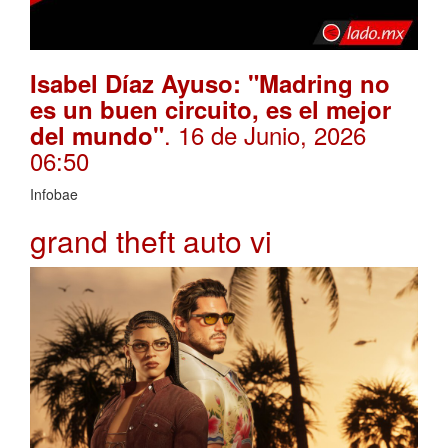
Isabel Díaz Ayuso: "Madring no
es un buen circuito, es el mejor
. 16 de Junio, 2026
del mundo"
06:50
Infobae
grand theft auto vi