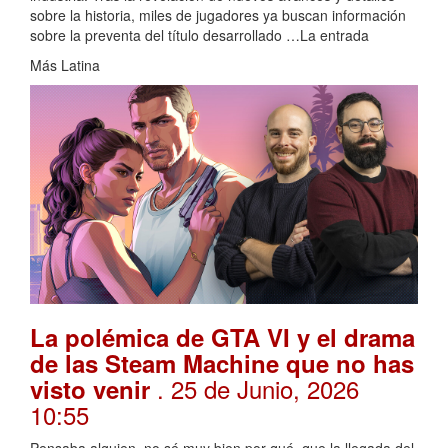
sobre la historia, miles de jugadores ya buscan información
sobre la preventa del título desarrollado …La entrada
Más Latina
La polémica de GTA VI y el drama
de las Steam Machine que no has
. 25 de Junio, 2026
visto venir
10:55
Pensaba alguien, no sé muy bien por qué, que la llegada del