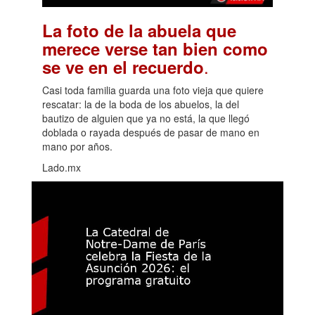
La foto de la abuela que
merece verse tan bien como
.
se ve en el recuerdo
Casi toda familia guarda una foto vieja que quiere
rescatar: la de la boda de los abuelos, la del
bautizo de alguien que ya no está, la que llegó
doblada o rayada después de pasar de mano en
mano por años.
Lado.mx