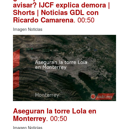
avisar? IJCF explica demora |
Shorts | Noticias GDL con
. 00:50
Ricardo Camarena
Imagen Noticias
Aseguran la torre Lola en
. 00:50
Monterrey
Imagen Noticias