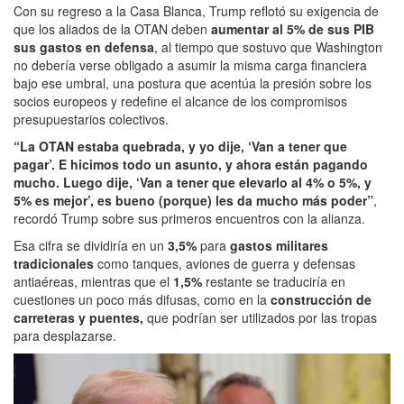
Con su regreso a la Casa Blanca, Trump reflotó su exigencia de
que los aliados de la OTAN deben
aumentar al 5% de sus PIB
sus gastos en defensa
, al tiempo que sostuvo que Washington
no debería verse obligado a asumir la misma carga financiera
bajo ese umbral, una postura que acentúa la presión sobre los
socios europeos y redefine el alcance de los compromisos
presupuestarios colectivos.
“La OTAN estaba quebrada, y yo dije, ‘Van a tener que
pagar’. E hicimos todo un asunto, y ahora están pagando
mucho. Luego dije, ‘Van a tener que elevarlo al 4% o 5%, y
5% es mejor’, es bueno (porque) les da mucho más poder”
,
recordó Trump sobre sus primeros encuentros con la alianza.
Esa cifra se dividiría en un
3,5%
para
gastos militares
tradicionales
como tanques, aviones de guerra y defensas
antiaéreas, mientras que el
1,5%
restante se traduciría en
cuestiones un poco más difusas, como en la
construcción de
carreteras y puentes,
que podrían ser utilizados por las tropas
para desplazarse.