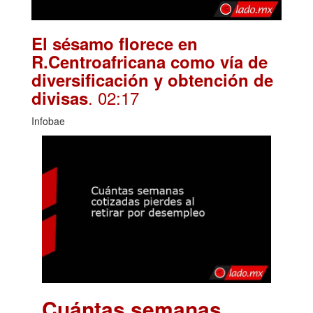
El sésamo florece en
R.Centroafricana como vía de
diversificación y obtención de
. 02:17
divisas
Infobae
Cuántas semanas