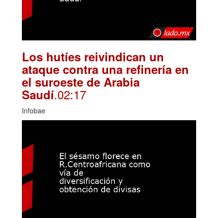
Los hutíes reivindican un
ataque contra una refinería en
el suroeste de Arabia
.02:17
Saudí
Infobae