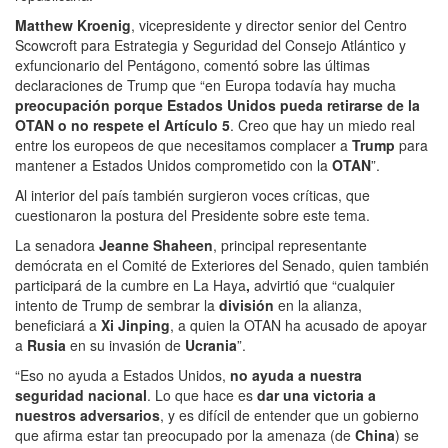
Matthew Kroenig
, vicepresidente y director senior del Centro
Scowcroft para Estrategia y Seguridad del Consejo Atlántico y
exfuncionario del Pentágono, comentó sobre las últimas
declaraciones de Trump que “en Europa todavía hay mucha
preocupación porque Estados Unidos pueda retirarse de la
OTAN o no respete el Artículo 5
. Creo que hay un miedo real
entre los europeos de que necesitamos complacer a
Trump
para
mantener a Estados Unidos comprometido con la
OTAN
”.
Al interior del país también surgieron voces críticas, que
cuestionaron la postura del Presidente sobre este tema.
La senadora
Jeanne Shaheen
, principal representante
demócrata en el Comité de Exteriores del Senado, quien también
participará de la cumbre en La Haya
,
advirtió que “cualquier
intento de Trump de sembrar la
división
en la alianza,
beneficiará a
Xi Jinping
, a quien la OTAN ha acusado de apoyar
a
Rusia
en su invasión de
Ucrania
”.
“Eso no ayuda a Estados Unidos,
no ayuda a nuestra
seguridad nacional
. Lo que hace es
dar una victoria a
nuestros adversarios
, y es difícil de entender que un gobierno
que afirma estar tan preocupado por la amenaza (de
China
) se