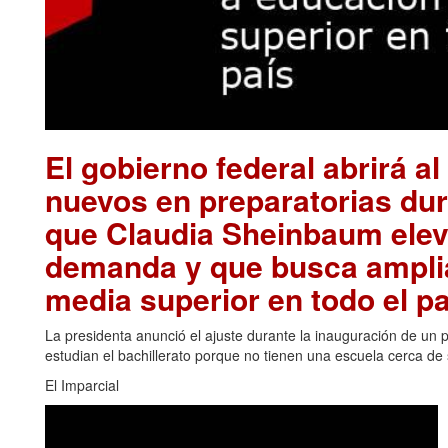
El gobierno federal abrirá a
nuevos en preparatorias dur
que Claudia Sheinbaum elev
demanda y que busca amplia
media superior en todo el pa
La presidenta anunció el ajuste durante la inauguración de un 
estudian el bachillerato porque no tienen una escuela cerca de
El Imparcial