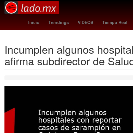
trail blazers - pacers
Chignahuapa
Inicio
Trendings
VIDEOS
Tiempo Real
Incumplen algunos hospita
afirma subdirector de Sal