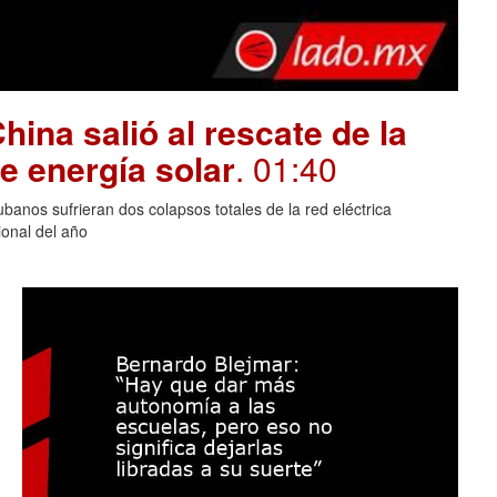
hina salió al rescate de la
e energía solar
. 01:40
banos sufrieran dos colapsos totales de la red eléctrica
onal del año