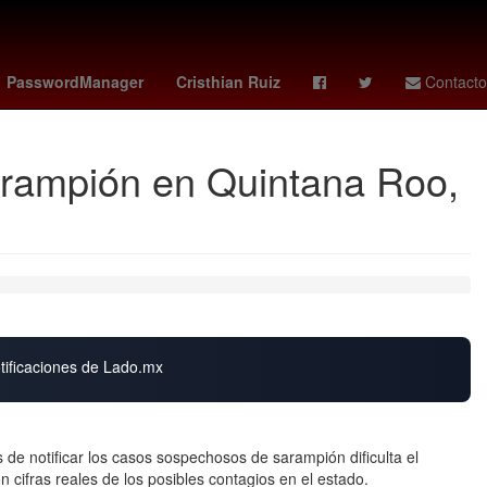
Extranormal
Santander
MLS Cup
PasswordManager
Cristhian Ruiz
Contacto
arampión en Quintana Roo,
otificaciones de Lado.mx
s de notificar los casos sospechosos de sarampión dificulta el
 cifras reales de los posibles contagios en el estado.