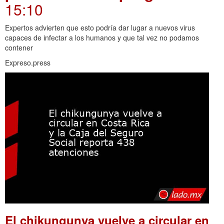
15:10
Expertos advierten que esto podría dar lugar a nuevos virus
capaces de infectar a los humanos y que tal vez no podamos
contener
Expreso.press
El chikungunya vuelve a circular en