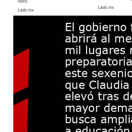
retiro.
Lado.mx
Lado.mx