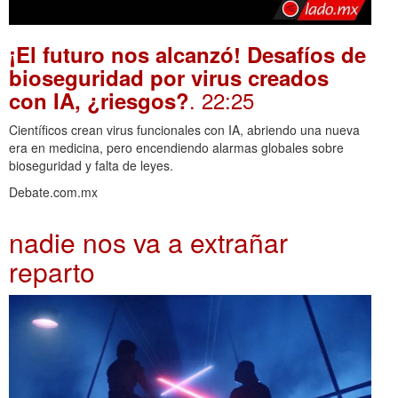
¡El futuro nos alcanzó! Desafíos de
bioseguridad por virus creados
. 22:25
con IA, ¿riesgos?
Científicos crean virus funcionales con IA, abriendo una nueva
era en medicina, pero encendiendo alarmas globales sobre
bioseguridad y falta de leyes.
Debate.com.mx
nadie nos va a extrañar
reparto