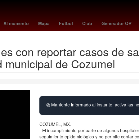
n
Argentina
Cartagena de Indias
Perú
tottenham
Incendio
Al momento
Mapa
Futbol
Club
Generador QR
les con reportar casos de s
ud municipal de Cozumel
🚀 Mantente informado al instante, activa las n
COZUMEL, MX.
- El incumplimiento por parte de algunos hospitale
seguimiento epidemiológico y no permite contar con