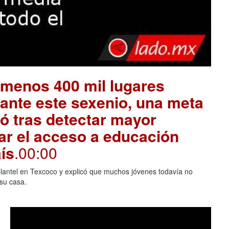
l menos 400 mil lugares
ante este sexenio, una meta
ó tras detectar mayor
r el acceso a educación
ís
.00:00
plantel en Texcoco y explicó que muchos jóvenes todavía no
 su casa.