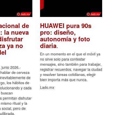
acional de
HUAWEI pura 90s
: la nueva
pro: diseño,
isfrutar
autonomía y foto
.
za ya no
diaria
el
En un momento en el que el móvil ya
no sirve solo para contestar
mensajes, sino también para trabajar,
 junio 2026.-
registrar recuerdos, navegar la ciudad
hablar de cerveza
y resolver tareas cotidianas, elegir
 inevitablemente de
bien importa más que nunca.
go, los hábitos de
Lado.mx
olucionando y cada
 buscan
es permitan disfrutar
 mismo ritual y la
 social, pero de
ilibrada.