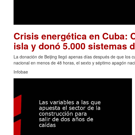
Crisis energética en Cuba: C
isla y donó 5.000 sistemas d
La donación de Beijing llegó apenas días después de que los cu
nacional en menos de 48 horas, el sexto y séptimo apagón naci
Infobae