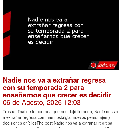
Nadie nos va a extrañar regresa
con su temporada 2 para
.
enseñarnos que crecer es decidir
06 de Agosto, 2026 12:03
Tras un final de temporada que nos dejó llorando, Nadie nos va
a extrañar regresa con más nostalgia, nuevos personajes y
decisiones difícilesThe post Nadie nos va a extrañar regresa