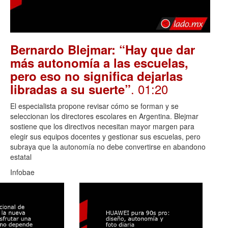
Bernardo Blejmar: “Hay que dar
más autonomía a las escuelas,
pero eso no significa dejarlas
. 01:20
libradas a su suerte”
El especialista propone revisar cómo se forman y se
seleccionan los directores escolares en Argentina. Blejmar
sostiene que los directivos necesitan mayor margen para
elegir sus equipos docentes y gestionar sus escuelas, pero
subraya que la autonomía no debe convertirse en abandono
estatal
Infobae