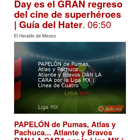
Day es el GRAN regreso
del cine de superhéroes
| Guía del Hater
. 06:50
El Heraldo de México
PAPELÓN de Pumas, Atlas y
Pachuca... Atlante y Bravos