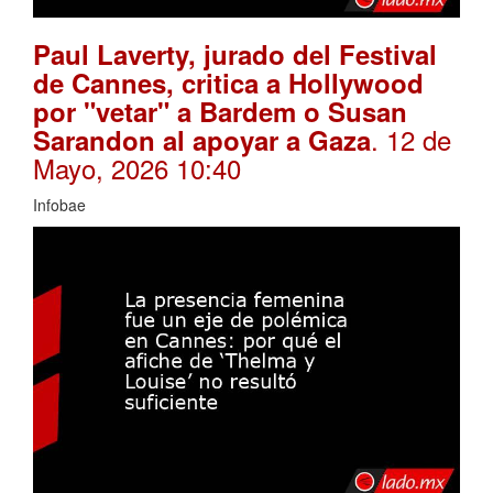
Paul Laverty, jurado del Festival
de Cannes, critica a Hollywood
por "vetar" a Bardem o Susan
. 12 de
Sarandon al apoyar a Gaza
Mayo, 2026 10:40
Infobae