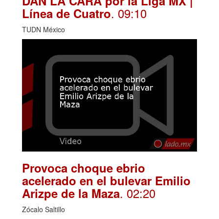
DAN LA CARA por la Liga MX |
. 09:10
Línea de Cuatro
TUDN México
Provoca choque ebrio
acelerado en el bulevar Emilio
. 02:20
Arizpe de la Maza
Zócalo Saltillo