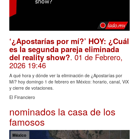
‘¿Apostarías por mí?’ HOY: ¿Cuál
es la segunda pareja eliminada
. 01 de Febrero,
del reality show?
2026 19:46
A qué hora y dónde ver la eliminación de ¿Apostarías por
Mí? hoy domingo 1 de febrero en México: horario, canal, ViX
y cierre de votaciones.
El Financiero
nominados la casa de los
famosos