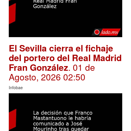
El Sevilla cierra el fichaje
del portero del Real Madrid
Fran González
. 01 de
Agosto, 2026 02:50
Infobae