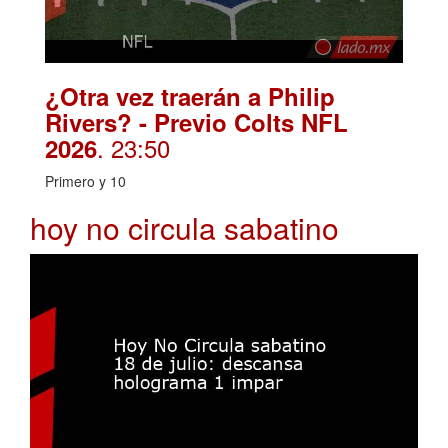
¿Otra vez traerán a Philip
Rivers? - Previo Colts NFL
. 23:50
2026
Primero y 10
hoy no circula sabatino