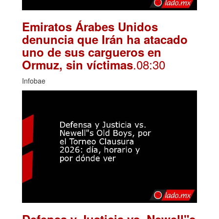
Emiratos Árabes Unidos
denuncia que Irán ha atacado
uno de sus cargueros en
.08:30
Ormuz, sin víctimas
Infobae