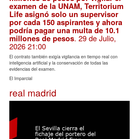
examen de la UNAM, Territorium
Life asignó solo un supervisor
por cada 150 aspirantes y ahora
podría pagar una multa de 10.1
. 29 de Julio,
millones de pesos
2026 21:00
El contrato también exigía vigilancia en tiempo real con
inteligencia artificial y la conservación de todas las
evidencias del examen.
El Imparcial
real madrid