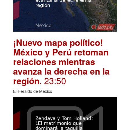
¡Nuevo mapa político!
México y Perú retoman
relaciones mientras
avanza la derecha en la
región
. 23:50
El Heraldo de México