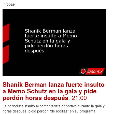
Infobae
Shanik Berman lanza fuerte insulto
a Memo Schutz en la gala y pide
. 21:00
perdón horas después
La periodista insultó al comentarista deportivo durante la gala y
horas después, pidió perdón “de rodillas” en su programa