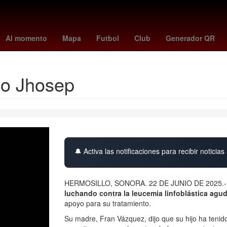
obel de la Paz 2018
China
metroid prime 4
masterchef en vivo
Al momento
Mapa
Futbol
Club
Generador QR
iño Jhosep
🔔 Activa las notificaciones para recibir noticias 
HERMOSILLO, SONORA. 22 DE JUNIO DE 2025.- J
luchando contra la leucemia linfoblástica agu
apoyo para su tratamiento.
Su madre, Fran Vázquez, dijo que su hijo ha tenid