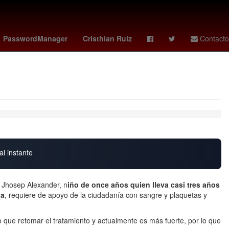
México
Claudia Sheinbaum Pardo
Chihuahua
PasswordManager
Cristhian Ruiz
Contacto
al instante
hosep Alexander, n
iño de once años quien lleva casi tres años
da
, requiere de apoyo de la ciudadanía con sangre y plaquetas y
o que retomar el tratamiento y actualmente es más fuerte, por lo que