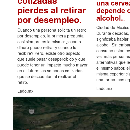
cotizadas
una cerve
pierdes al retirar
depende d
.
alcohol.
por desempleo
.
Ciudad de México,
Cuando una persona solicita un retiro
Durante décadas, 
por desempleo, la primera pregunta
significaba hablar
casi siempre es la misma: ¿cuánto
alcohol. Sin embar
dinero puedo retirar y cuándo lo
consumo están ev
recibiré? Pero, existe otro aspecto
vez más personas
que suele pasar desapercibido y que
alternativas que l
puede tener un impacto mucho mayor
el mismo sabor, el
en el futuro: las semanas cotizadas
misma experiencia
que se descuentan al realizar el
una forma más equ
retiro.
Lado.mx
Lado.mx