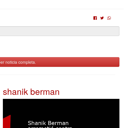
er noticia completa.
shanik berman