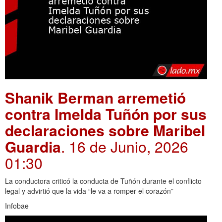
Shanik Berman arremetió
contra Imelda Tuñón por sus
declaraciones sobre Maribel
Guardia
. 16 de Junio, 2026
01:30
La conductora criticó la conducta de Tuñón durante el conflicto
legal y advirtió que la vida “le va a romper el corazón”
Infobae