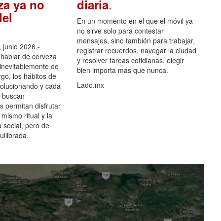
.
za ya no
diaria
el
En un momento en el que el móvil ya
no sirve solo para contestar
mensajes, sino también para trabajar,
 junio 2026.-
registrar recuerdos, navegar la ciudad
hablar de cerveza
y resolver tareas cotidianas, elegir
 inevitablemente de
bien importa más que nunca.
go, los hábitos de
Lado.mx
olucionando y cada
 buscan
es permitan disfrutar
 mismo ritual y la
 social, pero de
ilibrada.