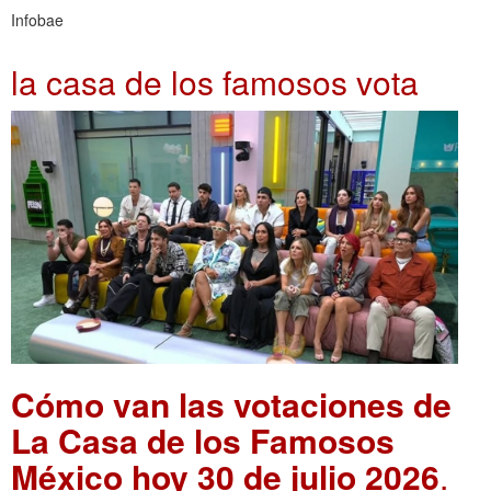
Infobae
la casa de los famosos vota
Cómo van las votaciones de
La Casa de los Famosos
México hoy 30 de julio 2026
.