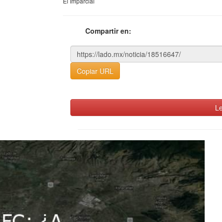
El Imparcial
Compartir en:
Copiar URL
Le