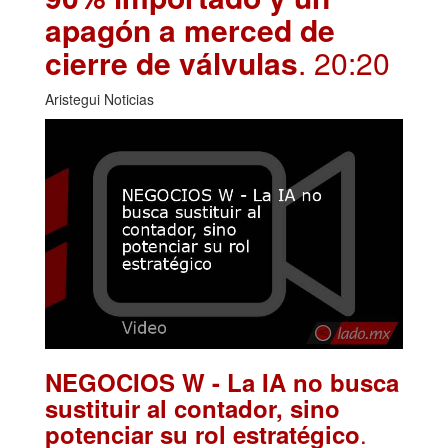
apagón a merced de
cierre de válvulas
. 20:20
Aristegui Noticias
NEGOCIOS W - La IA no busca
sustituir al contador, sino
.
potenciar su rol estratégico