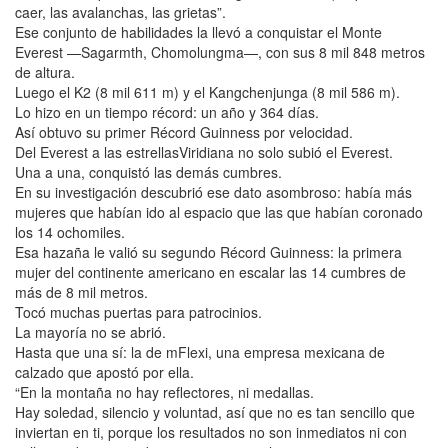
caer, las avalanchas, las grietas”.
Ese conjunto de habilidades la llevó a conquistar el Monte
Everest —Sagarmth, Chomolungma—, con sus 8 mil 848 metros
de altura.
Luego el K2 (8 mil 611 m) y el Kangchenjunga (8 mil 586 m).
Lo hizo en un tiempo récord: un año y 364 días.
Así obtuvo su primer Récord Guinness por velocidad.
Del Everest a las estrellasViridiana no solo subió el Everest.
Una a una, conquistó las demás cumbres.
En su investigación descubrió ese dato asombroso: había más
mujeres que habían ido al espacio que las que habían coronado
los 14 ochomiles.
Esa hazaña le valió su segundo Récord Guinness: la primera
mujer del continente americano en escalar las 14 cumbres de
más de 8 mil metros.
Tocó muchas puertas para patrocinios.
La mayoría no se abrió.
Hasta que una sí: la de mFlexi, una empresa mexicana de
calzado que apostó por ella.
“En la montaña no hay reflectores, ni medallas.
Hay soledad, silencio y voluntad, así que no es tan sencillo que
inviertan en ti, porque los resultados no son inmediatos ni con