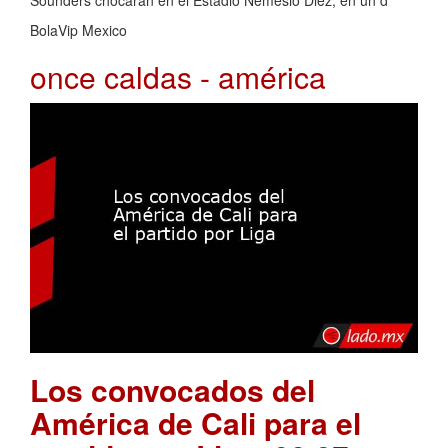
Sounders chocarán en el Estadio Nemesio Diez, en un d
BolaVip Mexico
once caldas - américa
Los convocados del
América de Cali para el