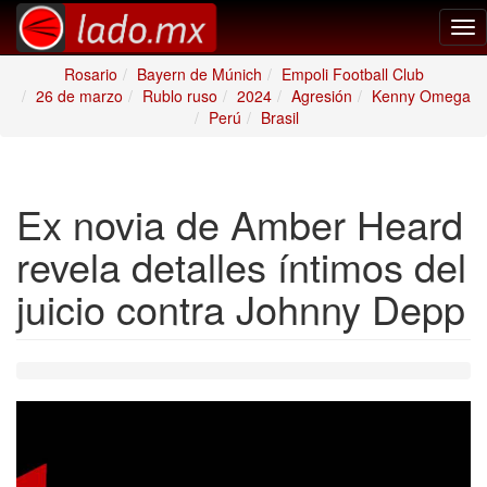
Tog
nav
Rosario
Bayern de Múnich
Empoli Football Club
26 de marzo
Rublo ruso
2024
Agresión
Kenny Omega
Perú
Brasil
Ex novia de Amber Heard
revela detalles íntimos del
juicio contra Johnny Depp