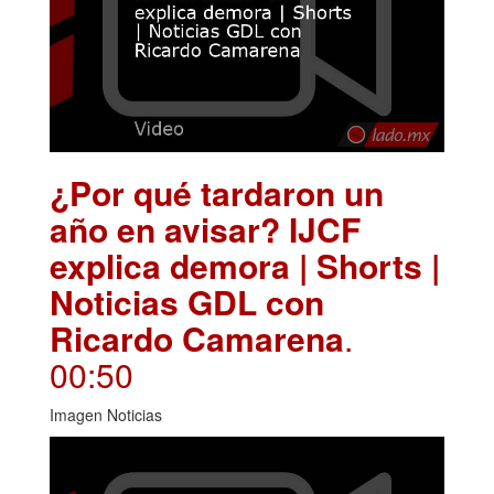
¿Por qué tardaron un
año en avisar? IJCF
explica demora | Shorts |
Noticias GDL con
Ricardo Camarena
.
00:50
Imagen Noticias