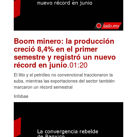
Boom minero: la producción
creció 8,4% en el primer
semestre y registró un nuevo
.01:20
récord en junio
El litio y el petróleo no convencional traccionaron la
suba, mientras las exportaciones del sector también
marcaron un récord semestral
Infobae