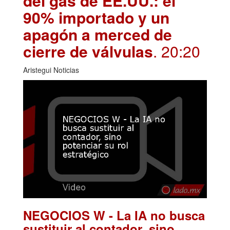
del gas de EE.UU.: el
90% importado y un
apagón a merced de
cierre de válvulas
. 20:20
Aristegui Noticias
NEGOCIOS W - La IA no busca
sustituir al contador, sino