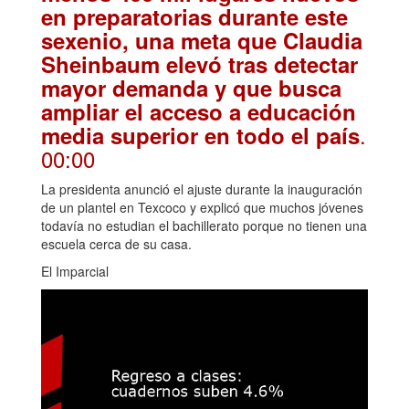
en preparatorias durante este
sexenio, una meta que Claudia
Sheinbaum elevó tras detectar
mayor demanda y que busca
ampliar el acceso a educación
.
media superior en todo el país
00:00
La presidenta anunció el ajuste durante la inauguración
de un plantel en Texcoco y explicó que muchos jóvenes
todavía no estudian el bachillerato porque no tienen una
escuela cerca de su casa.
El Imparcial