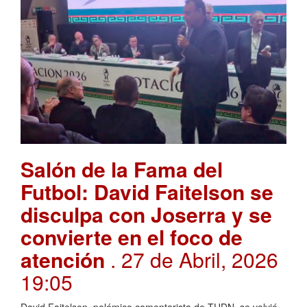
Salón de la Fama del
Futbol: David Faitelson se
disculpa con Joserra y se
convierte en el foco de
atención
. 27 de Abril, 2026
19:05