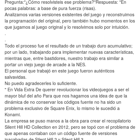
Pregunta:"¿Cómo resolvisteis ese problema?"Respuesta: "En
pocas palabras: a base de pura fuerza (risas).
Analizamos varias versiones existentes del juego y reconstruimos
la programación del original, pero también hubo momentos en los
que jugamos al juego original y lo resolvimos solo por intuición.
.
.
Todo el proceso fue el resultado de un trabajo duro acumulativo;
por un lado, trabajando para implementar nuevas características,
mientras que, entre bastidores, nuestro trabajo era similar a
portar un viejo juego de arcade a la NES.
El personal que trabajó en este juego fueron auténticos
salvavidas.
No puedo agradecerles lo suficiente.
" En Vida Extra De querer revolucionar los videojuegos a ser el
mayor bluf del año Para que nos hagamos una idea de que la
dinámica de no conservar los códigos fuente no ha sido un
problema exclusivo de Square Enix, lo mismo le sucedió a
Konami.
La empresa se puso manos a la obra para crear el recopilatorio
Silent Hill HD Collection en 2012, pero se topó con el problema de
que apenas contaban con un código fuente de versiones
inacabadas de Silent Hill 2 y Silent Hill 3.