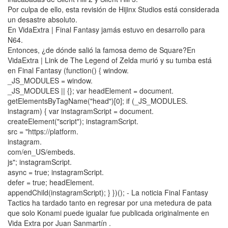
Por culpa de ello, esta revisión de Hijinx Studios está considerada
un desastre absoluto.
En VidaExtra | Final Fantasy jamás estuvo en desarrollo para
N64.
Entonces, ¿de dónde salió la famosa demo de Square?En
VidaExtra | Link de The Legend of Zelda murió y su tumba está
en Final Fantasy (function() { window.
_JS_MODULES = window.
_JS_MODULES || {}; var headElement = document.
getElementsByTagName("head")[0]; if (_JS_MODULES.
instagram) { var instagramScript = document.
createElement("script"); instagramScript.
src = "https://platform.
instagram.
com/en_US/embeds.
js"; instagramScript.
async = true; instagramScript.
defer = true; headElement.
appendChild(instagramScript); } })(); - La noticia Final Fantasy
Tactics ha tardado tanto en regresar por una metedura de pata
que solo Konami puede igualar fue publicada originalmente en
Vida Extra por Juan Sanmartín .