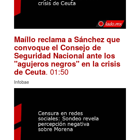
Maíllo reclama a Sánchez que
convoque el Consejo de
Seguridad Nacional ante los
"agujeros negros" en la crisis
. 01:50
de Ceuta
Infobae