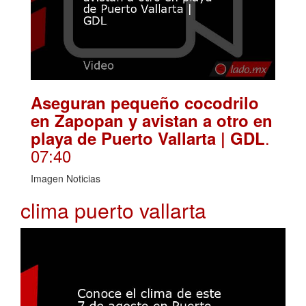
Aseguran pequeño cocodrilo
en Zapopan y avistan a otro en
.
playa de Puerto Vallarta | GDL
07:40
Imagen Noticias
clima puerto vallarta