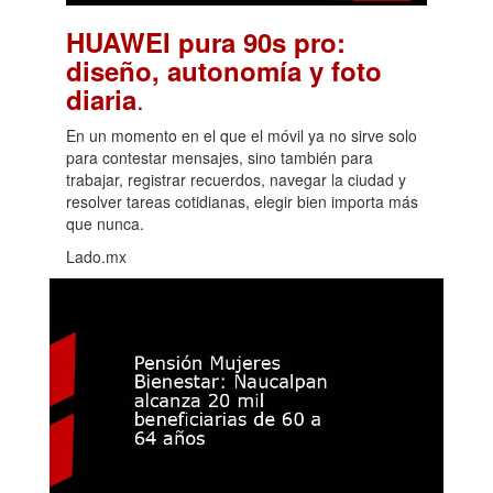
HUAWEI pura 90s pro:
diseño, autonomía y foto
.
diaria
En un momento en el que el móvil ya no sirve solo
para contestar mensajes, sino también para
trabajar, registrar recuerdos, navegar la ciudad y
resolver tareas cotidianas, elegir bien importa más
que nunca.
Lado.mx