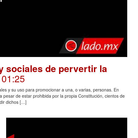
 sociales de pervertir la
. 01:25
ales y su uso para promocionar a una, o varias, personas. En
 pesar de estar prohibida por la propia Constitución, cientos de
dir dichos […]