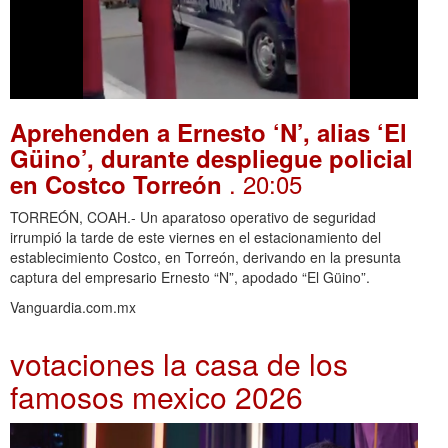
Aprehenden a Ernesto ‘N’, alias ‘El
Güino’, durante despliegue policial
. 20:05
en Costco Torreón
TORREÓN, COAH.- Un aparatoso operativo de seguridad
irrumpió la tarde de este viernes en el estacionamiento del
establecimiento Costco, en Torreón, derivando en la presunta
captura del empresario Ernesto “N”, apodado “El Güino”.
Vanguardia.com.mx
votaciones la casa de los
famosos mexico 2026