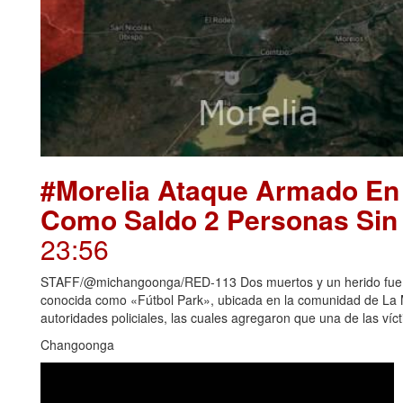
#Morelia Ataque Armado En
Como Saldo 2 Personas Sin 
23:56
STAFF/@michangoonga/RED-113 Dos muertos y un herido fue e
conocida como «Fútbol Park», ubicada en la comunidad de La M
autoridades policiales, las cuales agregaron que una de las vícti
Changoonga