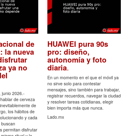
acional de
HUAWEI pura 90s
: la nueva
pro: diseño,
isfrutar
autonomía y foto
.
za ya no
diaria
el
En un momento en el que el móvil ya
no sirve solo para contestar
mensajes, sino también para trabajar,
 junio 2026.-
registrar recuerdos, navegar la ciudad
hablar de cerveza
y resolver tareas cotidianas, elegir
 inevitablemente de
bien importa más que nunca.
go, los hábitos de
Lado.mx
olucionando y cada
 buscan
es permitan disfrutar
 mismo ritual y la