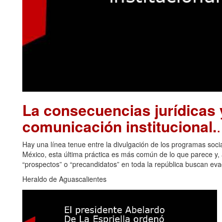
La consecuencias jurídicas y
comunicación institucional.
Hay una línea tenue entre la divulgación de los programas soci
México, esta última práctica es más común de lo que parece y, a
“prospectos” o “precandidatos” en toda la república buscan eva
Heraldo de Aguascalientes