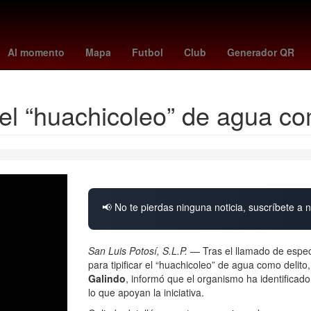
taciones la casa de los famosos mexico 2026
rascacielos en vivo
Al momento
Mapa
Futbol
Club
Generador QR
r el “huachicoleo” de agua co
📢 No te pierdas ninguna noticia, suscríbete a n
San Luis Potosí, S.L.P.
— Tras el llamado de espec
para tipificar el “huachicoleo” de agua como delito
Galindo
, informó que el organismo ha identificado
lo que apoyan la iniciativa.