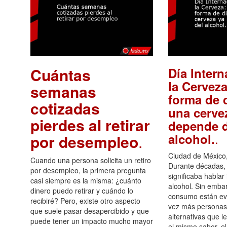
Cuántas
Día Intern
la Cerveza
semanas
forma de d
cotizadas
una cerve
pierdes al retirar
depende d
.
alcohol.
por desempleo
.
Ciudad de México,
Cuando una persona solicita un retiro
Durante décadas, 
por desempleo, la primera pregunta
significaba hablar
casi siempre es la misma: ¿cuánto
alcohol. Sin embar
dinero puedo retirar y cuándo lo
consumo están ev
recibiré? Pero, existe otro aspecto
vez más personas
que suele pasar desapercibido y que
alternativas que l
puede tener un impacto mucho mayor
el mismo sabor, el