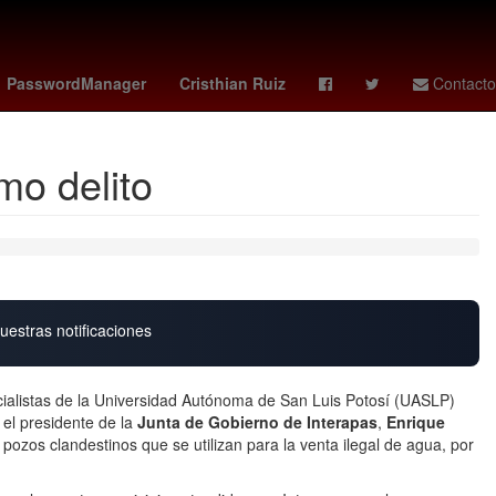
mexico news
Perú
Brasil
padres - astros
Senador
PasswordManager
Cristhian Ruiz
Contacto
mo delito
uestras notificaciones
ialistas de la Universidad Autónoma de San Luis Potosí (UASLP)
, el presidente de la
Junta de Gobierno de Interapas
,
Enrique
 pozos clandestinos que se utilizan para la venta ilegal de agua, por