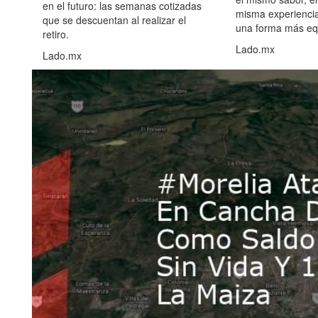
en el futuro: las semanas cotizadas
misma experiencia
que se descuentan al realizar el
una forma más equ
retiro.
Lado.mx
Lado.mx