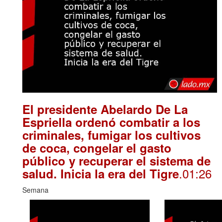
El presidente Abelardo De La
Espriella ordenó combatir a los
criminales, fumigar los cultivos
de coca, congelar el gasto
público y recuperar el sistema de
.01:26
salud. Inicia la era del Tigre
Semana