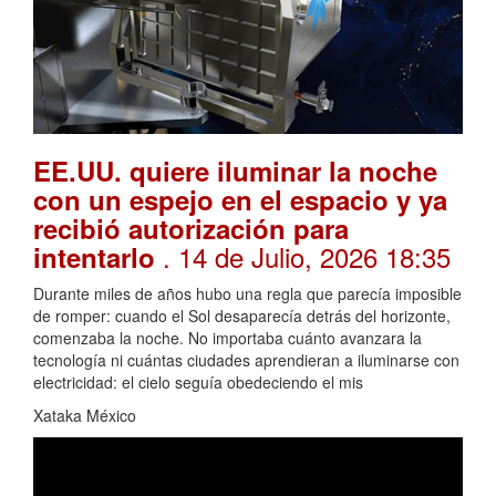
EE.UU. quiere iluminar la noche
con un espejo en el espacio y ya
recibió autorización para
. 14 de Julio, 2026 18:35
intentarlo
Durante miles de años hubo una regla que parecía imposible
de romper: cuando el Sol desaparecía detrás del horizonte,
comenzaba la noche. No importaba cuánto avanzara la
tecnología ni cuántas ciudades aprendieran a iluminarse con
electricidad: el cielo seguía obedeciendo el mis
Xataka México