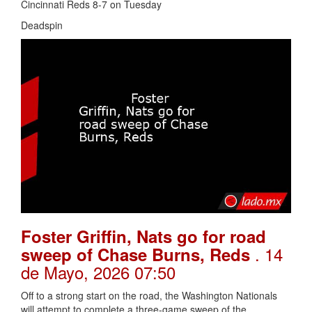
Cincinnati Reds 8-7 on Tuesday
Deadspin
Foster Griffin, Nats go for road
. 14
sweep of Chase Burns, Reds
de Mayo, 2026 07:50
Off to a strong start on the road, the Washington Nationals
will attempt to complete a three-game sweep of the