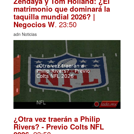
Zendaya y Tom Holland: ¿El
matrimonio que dominará la
taquilla mundial 2026? |
. 23:50
Negocios W
adn Noticias
¿Otra vez traerán a Philip
Rivers? - Previo Colts NFL