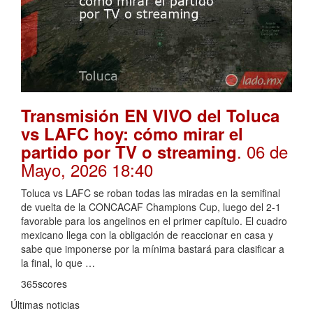
Transmisión EN VIVO del Toluca
vs LAFC hoy: cómo mirar el
. 06 de
partido por TV o streaming
Mayo, 2026 18:40
Toluca vs LAFC se roban todas las miradas en la semifinal
de vuelta de la CONCACAF Champions Cup, luego del 2-1
favorable para los angelinos en el primer capítulo. El cuadro
mexicano llega con la obligación de reaccionar en casa y
sabe que imponerse por la mínima bastará para clasificar a
la final, lo que …
365scores
Últimas noticias