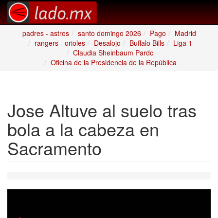
padres - astros
santo domingo 2026
Pago
Madrid
rangers - orioles
Desalojo
Buffalo Bills
Liga 1
Claudia Sheinbaum Pardo
Oficina de la Presidencia de la República
Jose Altuve al suelo tras
bola a la cabeza en
Sacramento