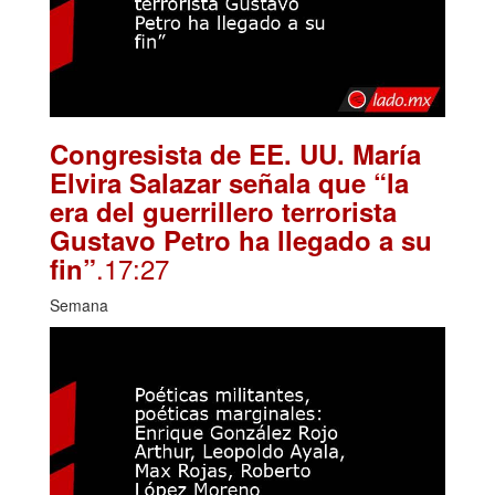
Congresista de EE. UU. María
Elvira Salazar señala que “la
era del guerrillero terrorista
Gustavo Petro ha llegado a su
.17:27
fin”
Semana